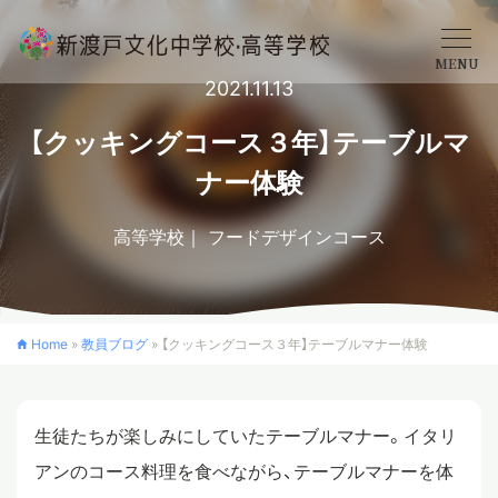
MENU
2021.11.13
学校概要
【クッキングコース３年】テーブルマ
ナー体験
中学校
高等学校
フードデザインコース
高等学校
Home
»
教員ブログ
»
【クッキングコース３年】テーブルマナー体験
入学案内
生徒たちが楽しみにしていたテーブルマナー。イタリ
クロスカリキュラム
アンのコース料理を食べながら、テーブルマナーを体