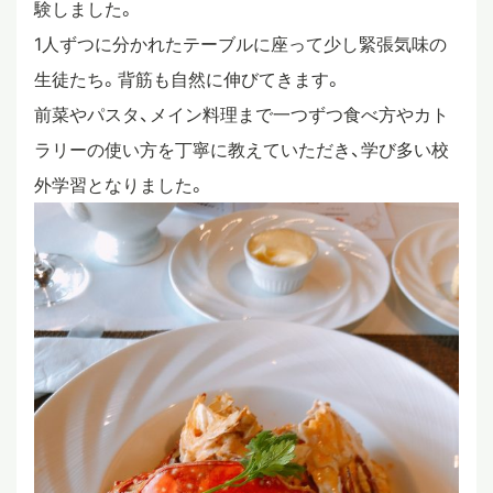
験しました。
スタディツアー
1人ずつに分かれたテーブルに座って少し緊張気味の
生徒たち。背筋も自然に伸びてきます。
前菜やパスタ、メイン料理まで一つずつ食べ方やカト
ニュース
ラリーの使い方を丁寧に教えていただき、学び多い校
外学習となりました。
教員ブログ
在校生・保護者・卒業生の方へ