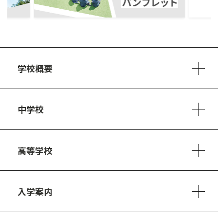
学校概要
学校方針
教員紹介
施設、設備
制服
安心・安全のために
アクセスマップ
中学校
6ヵ年の学び
カリキュラム
1日の流れ
部活動・プロジェクト
キャリア・デザイン（進路）
高等学校
3ヵ年の学び
コースとカリキュラム
1日の流れ
部活動・プロジェクト
進路・キャリア
探究進学コース
美術コース
フードデザインコース
入学案内
入試案内・募集要項
中学説明会情報
高校説明会情報
バーチャル学校見学
よくある質問