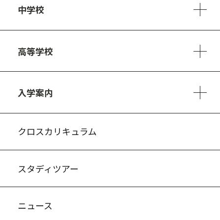
中学校
6ヵ年の学び
カリキュラム
1日の流れ
部活動・プロジェクト
キャリア・デザイン（進路）
高等学校
3ヵ年の学び
コースとカリキュラム
1日の流れ
部活動・プロジェクト
進路・キャリア
探究進学コース
美術コース
フードデザインコース
入学案内
入試案内・募集要項
中学説明会情報
高校説明会情報
バーチャル学校見学
よくある質問
クロスカリキュラム
スタディツアー
ニュース