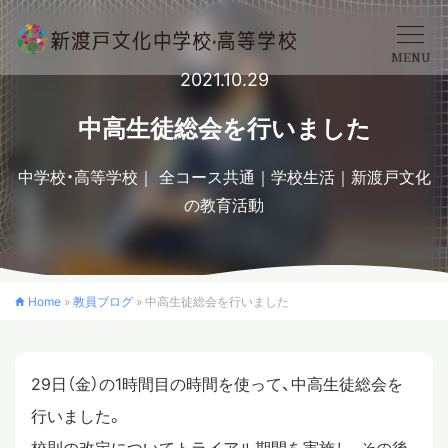
MENU
2021.10.29
学校概要
中高生徒総会を行いました
中学校・高等学校
全コース共通
学校生活
新渡戸文化
中学校
の教育活動
高等学校
Home
»
教員ブログ
»
中高生徒総会を行いました
入学案内
29日（金）の1時間目の時間を使って、中高生徒総会を
クロスカリキュラム
行いました。