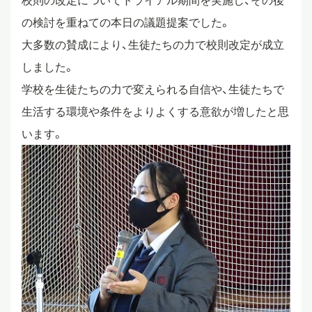
校則の改定についてトライアル期間を実施し、その後
の検討を重ねての本日の議題提案でした。
スタディツアー
大多数の賛成により、生徒たちの力で校則改定が成立
しました。
ニュース
学校を生徒たちの力で変えられる自信や、生徒たちで
生活する環境や条件をよりよくする意欲が増したと思
教員ブログ
います。
在校生・保護者・卒業生の方へ