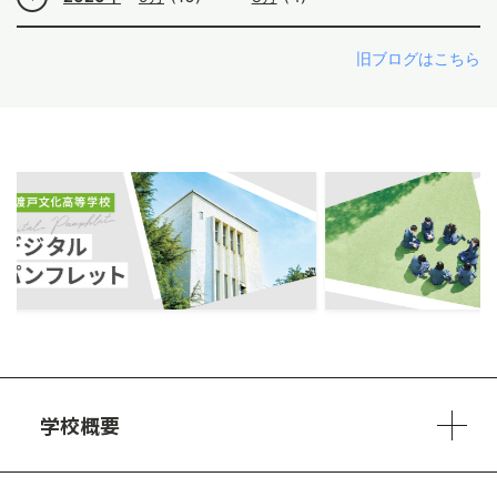
旧ブログはこちら
ous
学校概要
学校方針
教員紹介
施設、設備
制服
安心・安全のために
アクセスマップ