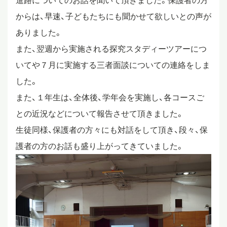
進路についてのお話を聞いて頂きました。保護者の方
からは、早速、子どもたちにも聞かせて欲しいとの声が
スタディツアー
ありました。
また、翌週から実施される探究スタディーツアーにつ
ニュース
いてや７月に実施する三者面談についての連絡をしま
した。
教員ブログ
また、１年生は、全体後、学年会を実施し、各コースご
との近況などについて報告させて頂きました。
生徒同様、保護者の方々にも対話をして頂き、段々、保
在校生・保護者・卒業生の方へ
護者の方のお話も盛り上がってきていました。