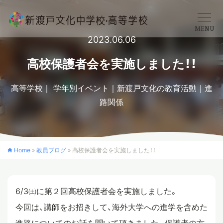
MENU
2023.06.06
学校概要
高校保護者会を実施しました！！
高等学校
学年別イベント
新渡戸文化の教育活動
進
中学校
路関係
高等学校
Home
»
教員ブログ
»
高校保護者会を実施しました！！
入学案内
6/3㈯に第２回高校保護者会を実施しました。
クロスカリキュラム
今回は、講師をお招きして、海外大学への進学を含めた