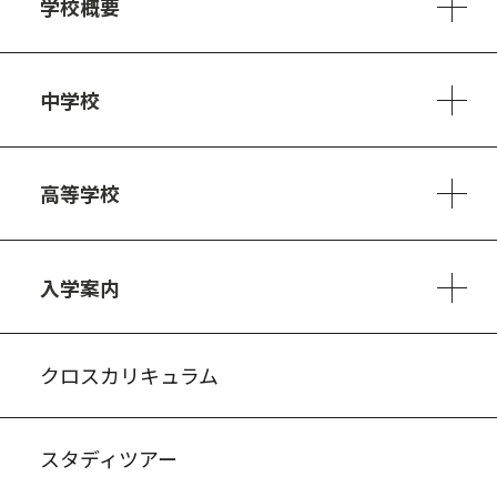
学校概要
学校方針
教員紹介
施設、設備
制服
安心・安全のために
アクセスマップ
中学校
6ヵ年の学び
カリキュラム
1日の流れ
部活動・プロジェクト
キャリア・デザイン（進路）
高等学校
3ヵ年の学び
コースとカリキュラム
1日の流れ
部活動・プロジェクト
進路・キャリア
探究進学コース
美術コース
フードデザインコース
入学案内
入試案内・募集要項
中学説明会情報
高校説明会情報
バーチャル学校見学
よくある質問
クロスカリキュラム
スタディツアー