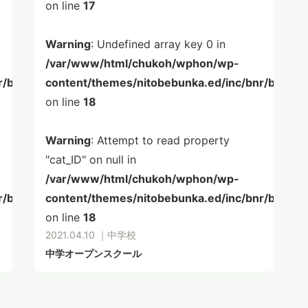
on line
17
Warning
: Undefined array key 0 in
/var/www/html/chukoh/wphon/wp-
r/bnr.php
content/themes/nitobebunka.ed/inc/bnr/bnr.ph
on line
18
Warning
: Attempt to read property
"cat_ID" on null in
/var/www/html/chukoh/wphon/wp-
r/bnr.php
content/themes/nitobebunka.ed/inc/bnr/bnr.ph
on line
18
2021.04.10 ｜
中学校
中学オープンスクール