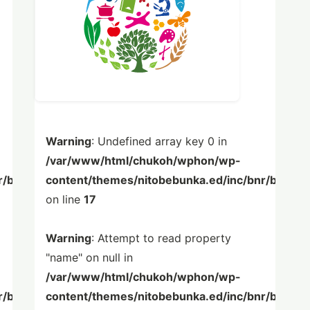
Warning
: Undefined array key 0 in
/var/www/html/chukoh/wphon/wp-
r/bnr.php
content/themes/nitobebunka.ed/inc/bnr/bnr.ph
on line
17
Warning
: Attempt to read property
"name" on null in
/var/www/html/chukoh/wphon/wp-
r/bnr.php
content/themes/nitobebunka.ed/inc/bnr/bnr.ph