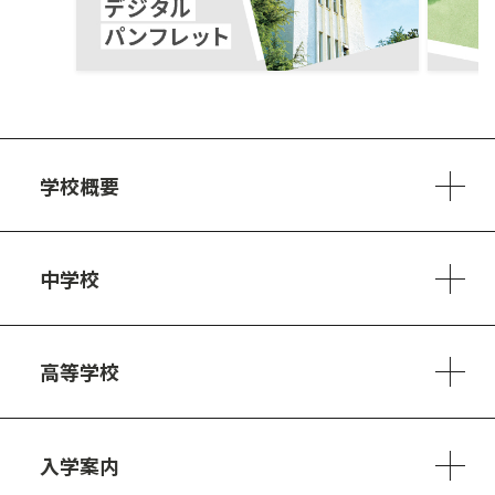
ous
学校概要
学校方針
教員紹介
施設、設備
制服
安心・安全のために
アクセスマップ
中学校
6ヵ年の学び
カリキュラム
1日の流れ
部活動・プロジェクト
キャリア・デザイン（進路）
高等学校
3ヵ年の学び
コースとカリキュラム
1日の流れ
部活動・プロジェクト
進路・キャリア
探究進学コース
美術コース
フードデザインコース
入学案内