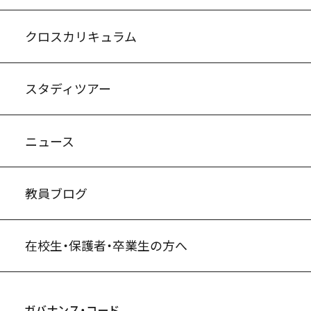
入試案内・募集要項
中学説明会情報
高校説明会情報
バーチャル学校見学
よくある質問
クロスカリキュラム
スタディツアー
ニュース
教員ブログ
在校生・保護者・卒業生の方へ
ガバナンス・コード