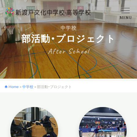
MENU
中学校
学校概要
部活動・プロジェクト
After School
中学校
高等学校
Home
»
中学校
»
部活動・プロジェクト
入学案内
クロスカリキュラム