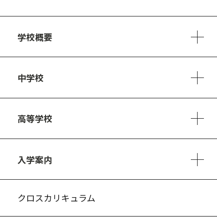
学校概要
学校方針
教員紹介
施設、設備
制服
安心・安全のために
アクセスマップ
中学校
6ヵ年の学び
カリキュラム
1日の流れ
部活動・プロジェクト
キャリア・デザイン（進路）
高等学校
3ヵ年の学び
コースとカリキュラム
1日の流れ
部活動・プロジェクト
進路・キャリア
探究進学コース
美術コース
フードデザインコース
入学案内
入試案内・募集要項
中学説明会情報
高校説明会情報
バーチャル学校見学
よくある質問
クロスカリキュラム