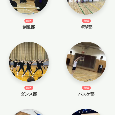
スタディツアー
部活
部活
剣道部
卓球部
ニュース
教員ブログ
在校生・保護者・卒業生の方へ
部活
部活
ダンス部
バスケ部