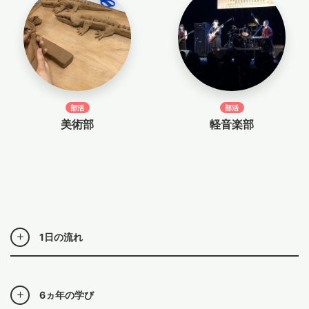
部活
部活
美術部
軽音楽部
1日の流れ
6ヵ年の学び