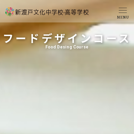
MENU
フードデザインコース
学校概要
Food Desing Course
中学校
高等学校
入学案内
クロスカリキュラム