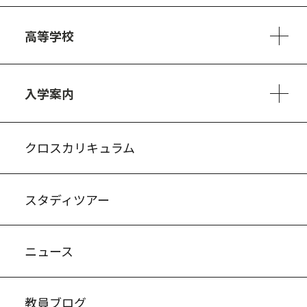
6ヵ年の学び
カリキュラム
1日の流れ
部活動・プロジェクト
キャリア・デザイン（進路）
高等学校
3ヵ年の学び
コースとカリキュラム
1日の流れ
部活動・プロジェクト
進路・キャリア
探究進学コース
美術コース
フードデザインコース
入学案内
入試案内・募集要項
中学説明会情報
高校説明会情報
バーチャル学校見学
よくある質問
クロスカリキュラム
スタディツアー
ニュース
教員ブログ