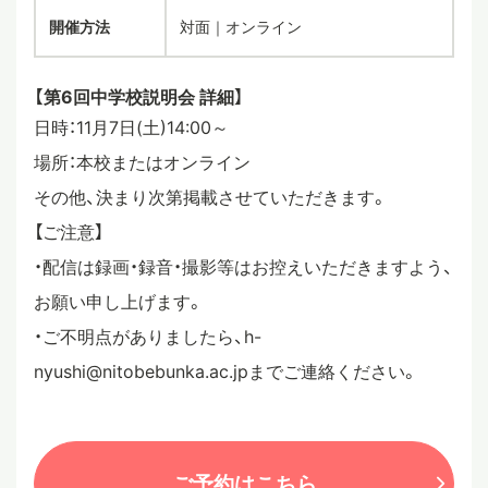
開催方法
対面｜オンライン
スタディツアー
【第6回中学校説明会 詳細】
ニュース
日時：11月7日(土)14:00～
場所：本校またはオンライン
その他、決まり次第掲載させていただきます。
教員ブログ
【ご注意】
・配信は録画・録音・撮影等はお控えいただきますよう、
在校生・保護者・卒業生の方へ
お願い申し上げます。
・ご不明点がありましたら、h-
nyushi@nitobebunka.ac.jpまでご連絡ください。
ご予約はこちら