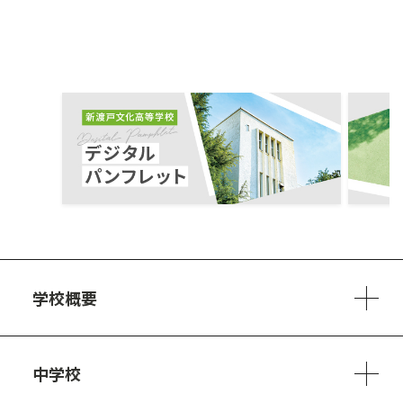
ous
学校概要
学校方針
教員紹介
施設、設備
制服
安心・安全のために
アクセスマップ
中学校