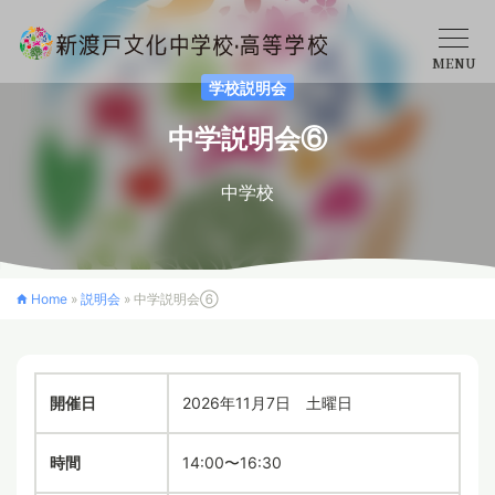
MENU
学校説明会
学校概要
中学説明会⑥
中学校
中学校
高等学校
Home
»
説明会
»
中学説明会⑥
入学案内
開催日
2026年11月7日 土曜日
クロスカリキュラム
時間
14:00〜16:30