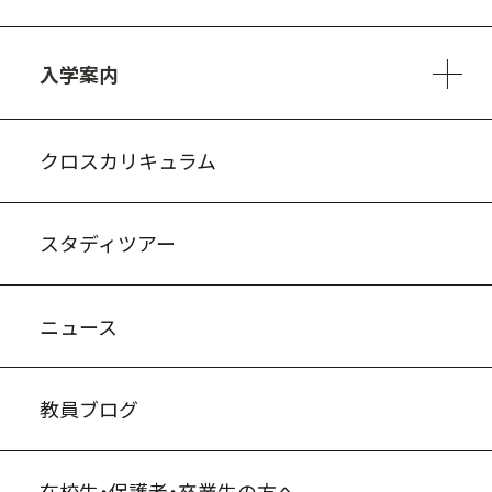
3ヵ年の学び
コースとカリキュラム
1日の流れ
部活動・プロジェクト
進路・キャリア
探究進学コース
美術コース
フードデザインコース
入学案内
入試案内・募集要項
中学説明会情報
高校説明会情報
バーチャル学校見学
よくある質問
クロスカリキュラム
スタディツアー
ニュース
教員ブログ
在校生・保護者・卒業生の方へ