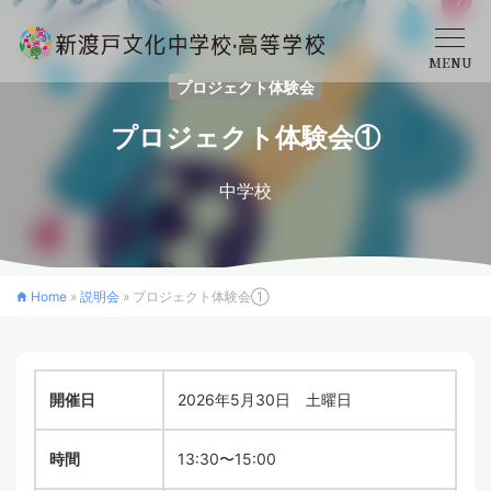
MENU
プロジェクト体験会
学校概要
プロジェクト体験会①
中学校
中学校
高等学校
Home
»
説明会
»
プロジェクト体験会①
入学案内
開催日
2026年5月30日 土曜日
クロスカリキュラム
時間
13:30〜15:00