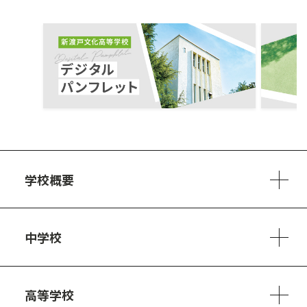
ous
学校概要
学校方針
教員紹介
施設、設備
制服
安心・安全のために
アクセスマップ
中学校
6ヵ年の学び
カリキュラム
1日の流れ
部活動・プロジェクト
キャリア・デザイン（進路）
高等学校