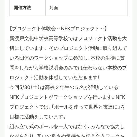
開催方法
対面
スタディツアー
【プロジェクト体験会～NFKプロジェクト～】
ニュース
新渡戸文化中学校高等学校ではプロジェクト活動を大
切にしています。 そのプロジェクト活動に取り組んで
いる団体のワークショップに参加し、本校の生徒に質
教員ブログ
問をしながら学校説明会のみでは伝わらない本校のプ
ロジェクト活動を体感していただきます！
在校生・保護者・卒業生の方へ
今回5/30（土）は高校２年生の５名が活動している
NFKプロジェクトがワークショップを行います。NFK
プロジェクトでは、「ボールを使って世界と友達に」を
目標に活動をしています。
組み立て式のボールを一人ではなく、みんなで協力し
ながら作り、互いの良さや気持ちを伝え合うワークを