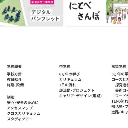
学校概要
中学校
高等学校
学校方針
6ヵ年の学び
3ヵ年の
教員紹介
カリキュラム
コースと
施設、設備
1日の流れ
探究進
部活動・プロジェクト
美術コ
キャリア・デザイン（進路）
フード
制服
1日の流
安心・安全のために
部活動・
アクセスマップ
進路・キ
クロスカリキュラム
スタディツアー