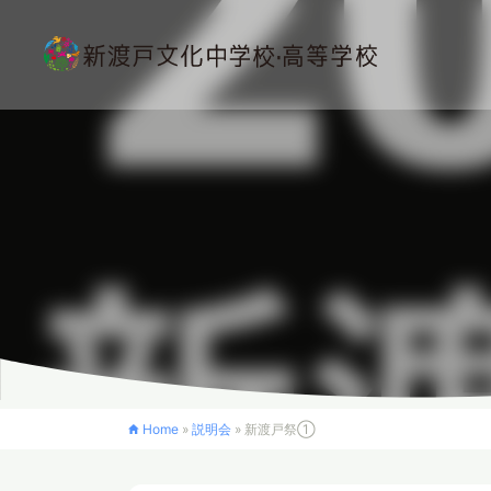
Home
»
説明会
»
新渡戸祭①