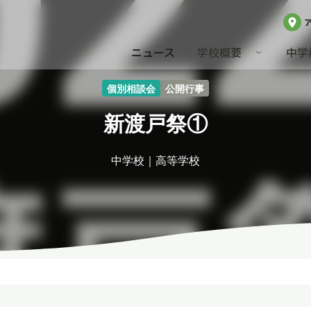
ニュース
学校概要
中学
個別相談会
公開行事
新渡戸祭①
中学校
高等学校