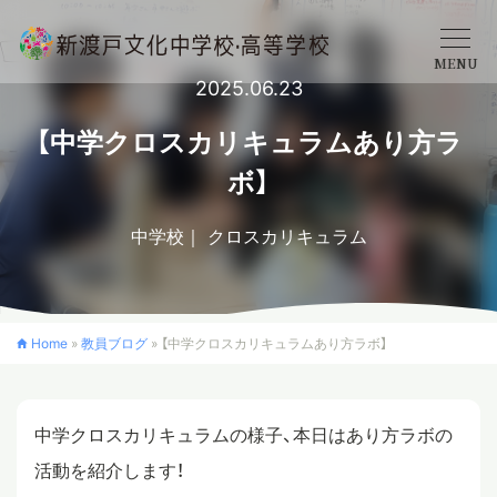
MENU
2025.06.23
学校概要
【中学クロスカリキュラムあり方ラ
ボ】
中学校
中学校
クロスカリキュラム
高等学校
Home
»
教員ブログ
»
【中学クロスカリキュラムあり方ラボ】
入学案内
中学クロスカリキュラムの様子、本日はあり方ラボの
クロスカリキュラム
活動を紹介します！