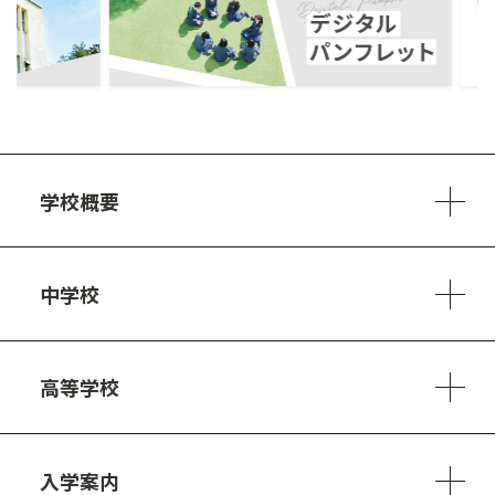
ous
学校概要
学校方針
教員紹介
施設、設備
制服
安心・安全のために
アクセスマップ
中学校
6ヵ年の学び
カリキュラム
1日の流れ
部活動・プロジェクト
キャリア・デザイン（進路）
高等学校
3ヵ年の学び
コースとカリキュラム
1日の流れ
部活動・プロジェクト
進路・キャリア
探究進学コース
美術コース
フードデザインコース
入学案内