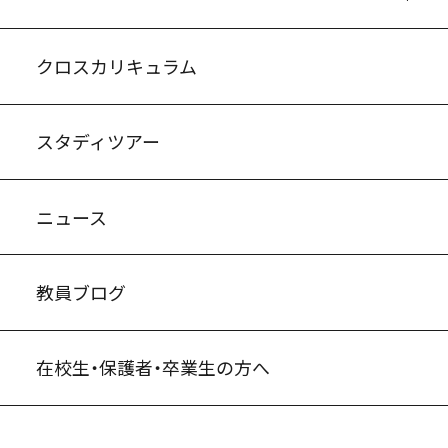
入試案内・募集要項
中学説明会情報
高校説明会情報
バーチャル学校見学
よくある質問
クロスカリキュラム
スタディツアー
ニュース
教員ブログ
在校生・保護者・卒業生の方へ