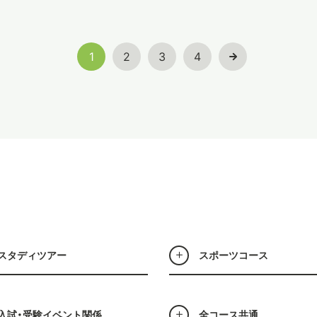
1
2
3
4
スタディツアー
スポーツコース
入試・受験イベント関係
全コース共通