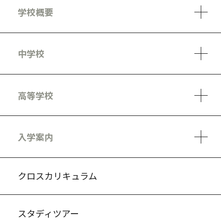
学校概要
学校方針
教員紹介
施設、設備
制服
安心・安全のために
アクセスマップ
中学校
6ヵ年の学び
カリキュラム
1日の流れ
部活動・プロジェクト
キャリア・デザイン（進路）
高等学校
3ヵ年の学び
コースとカリキュラム
1日の流れ
部活動・プロジェクト
進路・キャリア
探究進学コース
美術コース
フードデザインコース
入学案内
入試案内・募集要項
中学説明会情報
高校説明会情報
バーチャル学校見学
よくある質問
クロスカリキュラム
スタディツアー