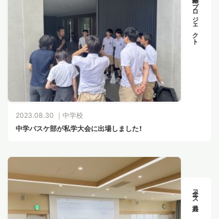
部活動・プロジェクト
スタディツアー
ニュース
教員ブログ
2023.08.30 ｜
中学校
在校生・保護者・卒業生の方へ
中学バスケ部が私学大会に出場しました！
全コース共通