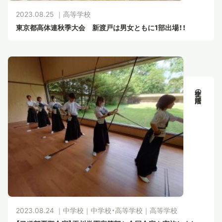
2023.08.25 ｜
高等学校
東京都高体連秋季大会 新渡戸は男女ともに1部出場！！
生徒の活躍
2023.08.24 ｜
中学校
｜
中学校・高等学校
｜
高等学校