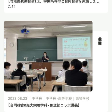
【弓道部夏期合宿】玉川学園高等部と合同合宿を実施しまし
た！！
新渡戸文化の教育活動
2023.08.23 ｜
中学校
｜
中学校・高等学校
｜
高等学校
【合同稽古&短大栄養学科×剣道部コラボ講義】