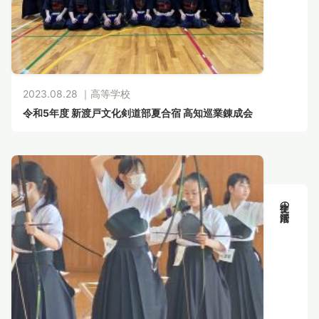
2023.08.28 ｜
高等学校
令和5年度 新渡戸文化剣道部夏合宿 高知巡業錬成会
生徒の活躍