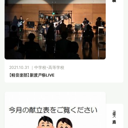
スタディツアー
ニュース
教員ブログ
2021.10.31 ｜
中学校・高等学校
在校生・保護者・卒業生の方へ
【軽音楽部】新渡戸祭LIVE
全コース共通