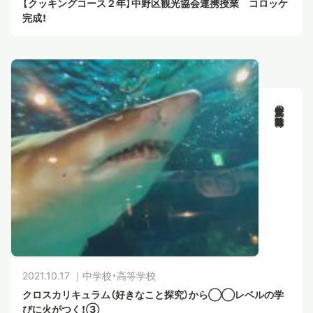
【クッキングコース２年】中野区観光協会連携授業 コロッケ
完成！
新渡戸文化の教育活動
2021.10.17 ｜
中学校・高等学校
クロスカリキュラム（好きなこと探究）から◯◯レベルの学
びに火がつく！③