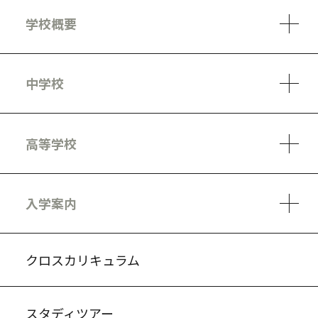
学校概要
学校方針
教員紹介
施設、設備
制服
安心・安全のために
アクセスマップ
中学校
6ヵ年の学び
カリキュラム
1日の流れ
部活動・プロジェクト
キャリア・デザイン（進路）
高等学校
3ヵ年の学び
コースとカリキュラム
1日の流れ
部活動・プロジェクト
進路・キャリア
探究進学コース
美術コース
フードデザインコース
入学案内
入試案内・募集要項
中学説明会情報
高校説明会情報
バーチャル学校見学
よくある質問
クロスカリキュラム
スタディツアー