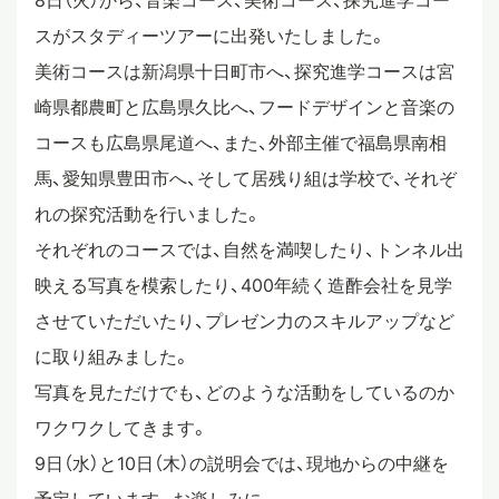
8日（火）から、音楽コース、美術コース、探究進学コー
スがスタディーツアーに出発いたしました。
スタディツアー
美術コースは新潟県十日町市へ、探究進学コースは宮
崎県
都農町
と広島県久比へ、フードデザインと音楽の
ニュース
コースも広島県尾道へ、また、外部主催で福島県南相
馬、愛知県豊田市へ、そして居残り組は学校で、それぞ
教員ブログ
れの探究活動を行いました。
それぞれのコースでは、自然を満喫したり、トンネル出
映える写真を模索したり、400年続く造酢会社を見学
在校生・保護者・卒業生の方へ
させていただいたり、プレゼン力のスキルアップなど
に取り組みました。
写真を見ただけでも、どのような活動をしているのか
ワクワクしてきます。
9日（水）と10日（木）の説明会では、現地からの中継を