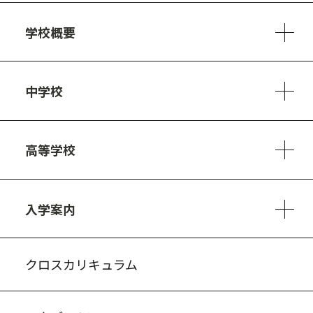
学校概要
学校方針
教員紹介
施設、設備
制服
安心・安全のために
アクセスマップ
中学校
6ヵ年の学び
カリキュラム
1日の流れ
部活動・プロジェクト
キャリア・デザイン（進路）
高等学校
3ヵ年の学び
コースとカリキュラム
1日の流れ
部活動・プロジェクト
進路・キャリア
探究進学コース
美術コース
フードデザインコース
入学案内
入試案内・募集要項
中学説明会情報
高校説明会情報
バーチャル学校見学
よくある質問
クロスカリキュラム