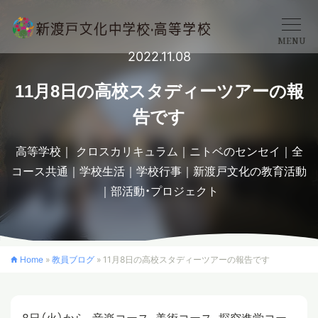
MENU
2022.11.08
学校概要
11月8日の高校スタディーツアーの報
告です
中学校
高等学校
クロスカリキュラム
ニトベのセンセイ
全
コース共通
学校生活
学校行事
新渡戸文化の教育活動
高等学校
部活動・プロジェクト
入学案内
Home
»
教員ブログ
»
11月8日の高校スタディーツアーの報告です
クロスカリキュラム