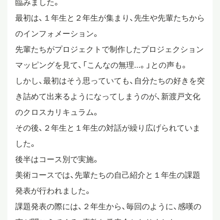
臨みました。
最初は、１年生と２年生が集まり、先生や先輩たちから
スタディツアー
のインフォメーション。
先輩たちがプロジェクトで制作したプロジェクション
ニュース
マッピングを見て、「こんなの無理…。」との声も。
しかし、最初はそう思っていても、自分たちの好きを突
教員ブログ
き詰めて出来るようになってしまうのが、新渡戸文化
のクロスカリキュラム。
その後、２年生と１年生の対話が繰り広げられていま
在校生・保護者・卒業生の方へ
した。
後半はコース別で実施。
美術コースでは、先輩たちの自己紹介と１年生の課題
発表が行われました。
課題発表の際には、２年生から、毎回のように、感嘆の