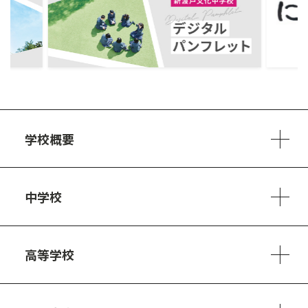
ous
学校概要
学校方針
教員紹介
施設、設備
制服
安心・安全のために
アクセスマップ
中学校
6ヵ年の学び
カリキュラム
1日の流れ
部活動・プロジェクト
キャリア・デザイン（進路）
高等学校
3ヵ年の学び
コースとカリキュラム
1日の流れ
部活動・プロジェクト
進路・キャリア
探究進学コース
美術コース
フードデザインコース