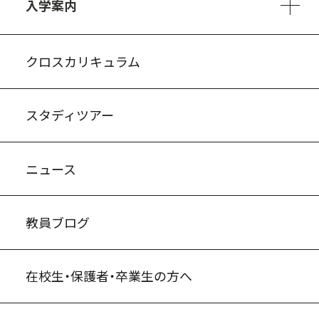
入学案内
入試案内・募集要項
中学説明会情報
高校説明会情報
バーチャル学校見学
よくある質問
クロスカリキュラム
スタディツアー
ニュース
教員ブログ
在校生・保護者・卒業生の方へ