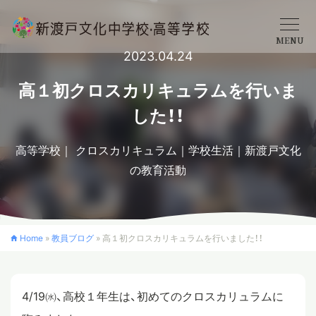
MENU
2023.04.24
学校概要
高１初クロスカリキュラムを行いま
した！！
中学校
高等学校
クロスカリキュラム
学校生活
新渡戸文化
の教育活動
高等学校
入学案内
Home
»
教員ブログ
»
高１初クロスカリキュラムを行いました！！
クロスカリキュラム
4/19㈬、高校１年生は、初めてのクロスカリュラムに