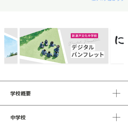
ous
学校概要
学校方針
教員紹介
施設、設備
制服
安心・安全のために
アクセスマップ
中学校