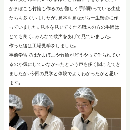
かまぼこも竹輪も作るのが難しく手間取っている生徒
スタディツアー
たちも多くいましたが、見本を見ながら一生懸命に作
っていました。見本を見せてくれる職人の方の手際は
ニュース
とても良く、みんなで歓声をあげて見ていました。
作った後は工場見学をしました。
事前学習ではかまぼこや竹輪がどうやって作られてい
教員ブログ
るのか気にしていなかったという声も多く聞こえてき
ましたが、今回の見学と体験でよくわかったかと思い
在校生・保護者・卒業生の方へ
ます。