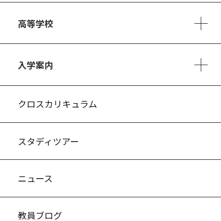
6ヵ年の学び
カリキュラム
1日の流れ
部活動・プロジェクト
キャリア・デザイン（進路）
高等学校
3ヵ年の学び
コースとカリキュラム
1日の流れ
部活動・プロジェクト
進路・キャリア
探究進学コース
美術コース
フードデザインコース
入学案内
入試案内・募集要項
中学説明会情報
高校説明会情報
バーチャル学校見学
よくある質問
クロスカリキュラム
スタディツアー
ニュース
教員ブログ