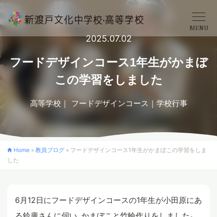
MENU
2025.07.02
学校概要
フードデザインコース1年生がかまぼ
この学習をしました
中学校
高等学校
フードデザインコース
学校行事
高等学校
Home
»
教員ブログ
»
フードデザインコース1年生がかまぼこの学習をしま
した
入学案内
クロスカリキュラム
6月12日にフードデザインコースの1年生が小田原にあ
る鈴廣さんに伺い、かまぼこと竹輪作りをしました。