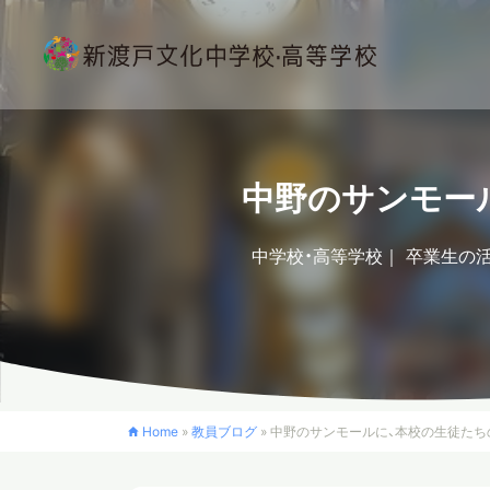
中野のサンモー
中学校・高等学校
卒業生の
Home
»
教員ブログ
»
中野のサンモールに、本校の生徒たち