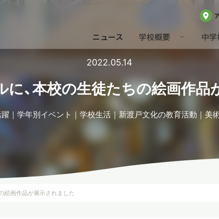
ニュース
学校概要
中学
2022.05.14
ルに、本校の生徒たちの絵画作品
活躍
学年別イベント
学校生活
新渡戸文化の教育活動
美
の絵画作品が展示されました