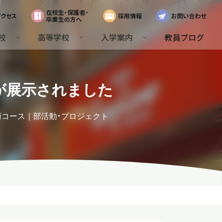
在校生・保護者・
アクセス
採用情報
お問い合わせ
卒業生の方へ
校
高等学校
入学案内
教員ブログ
が展示されました
術コース
部活動・プロジェクト