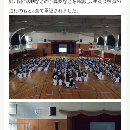
針、各部活動などの予算案などを確認し、生徒会役員の
進行のもと、全て承認されました。
スタディツアー
ニュース
教員ブログ
在校生・保護者・卒業生の方へ