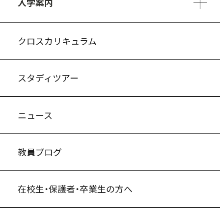
入学案内
入試案内・募集要項
中学説明会情報
高校説明会情報
バーチャル学校見学
よくある質問
クロスカリキュラム
スタディツアー
ニュース
教員ブログ
在校生・保護者・卒業生の方へ