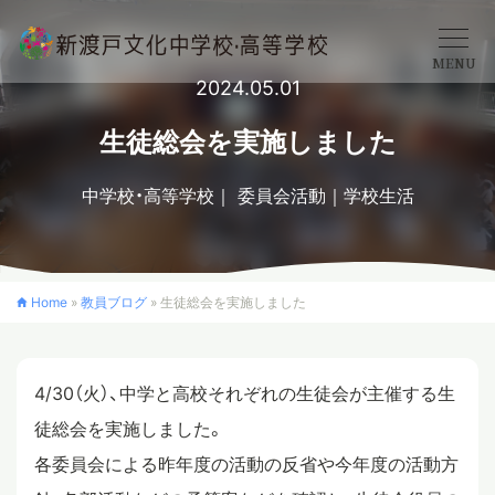
MENU
2024.05.01
学校概要
生徒総会を実施しました
中学校・高等学校
委員会活動
学校生活
中学校
高等学校
Home
»
教員ブログ
»
生徒総会を実施しました
入学案内
4/30（火）、中学と高校それぞれの生徒会が主催する生
徒総会を実施しました。
クロスカリキュラム
各委員会による昨年度の活動の反省や今年度の活動方