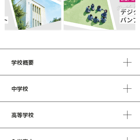
ous
学校概要
学校方針
教員紹介
施設、設備
制服
安心・安全のために
アクセスマップ
中学校
6ヵ年の学び
カリキュラム
1日の流れ
部活動・プロジェクト
キャリア・デザイン（進路）
高等学校
3ヵ年の学び
コースとカリキュラム
1日の流れ
部活動・プロジェクト
進路・キャリア
探究進学コース
美術コース
フードデザインコース