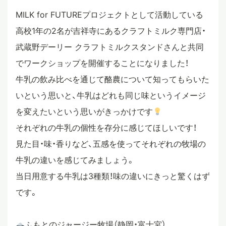
MILK for FUTUREプロジェクトとして活動している
スタディツアー
高校1年の2名が吉祥寺にあるクラフトミルク専門店・
武蔵野デーリー クラフトミルクスタンドさんと共同
ニュース
でワークショップを開催することになりました！
牛乳の飲み比べを通じて酪農について知ってもらいた
いという思いと、牛乳はどれも同じ味というイメージ
教員ブログ
を変えたいという思いがきっかけです
それぞれの牛乳の個性を存分に感じてほしいです！
在校生・保護者・卒業生の方へ
見た目・味・香りなど、五感を使ってそれぞれの牧場の
牛乳の違いを感じてみましょう。
当日用意する牛乳は3種類！味の違いにきっと驚くはず
です。
ふもとのジャージー牧場（静岡・富士宮）