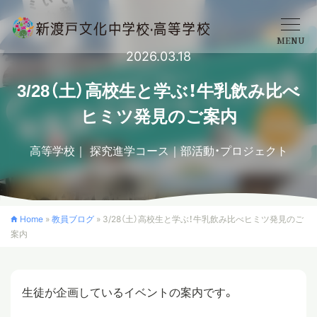
MENU
2026.03.18
学校概要
3/28（土）高校生と学ぶ！牛乳飲み比べ
ヒミツ発見のご案内
中学校
高等学校
探究進学コース
部活動・プロジェクト
高等学校
Home
»
教員ブログ
»
3/28（土）高校生と学ぶ！牛乳飲み比べヒミツ発見のご
案内
入学案内
クロスカリキュラム
生徒が企画しているイベントの案内です。