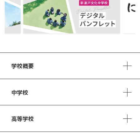
ous
学校概要
学校方針
教員紹介
施設、設備
制服
安心・安全のために
アクセスマップ
中学校
6ヵ年の学び
カリキュラム
1日の流れ
部活動・プロジェクト
キャリア・デザイン（進路）
高等学校
3ヵ年の学び
コースとカリキュラム
1日の流れ
部活動・プロジェクト
進路・キャリア
探究進学コース
美術コース
フードデザインコース