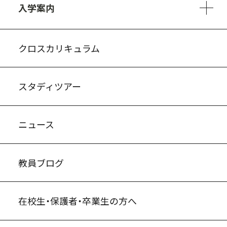
入学案内
入試案内・募集要項
中学説明会情報
高校説明会情報
バーチャル学校見学
よくある質問
クロスカリキュラム
スタディツアー
ニュース
教員ブログ
在校生・保護者・卒業生の方へ