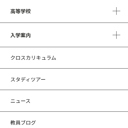
6ヵ年の学び
カリキュラム
1日の流れ
部活動・プロジェクト
キャリア・デザイン（進路）
高等学校
3ヵ年の学び
コースとカリキュラム
1日の流れ
部活動・プロジェクト
進路・キャリア
探究進学コース
美術コース
フードデザインコース
入学案内
入試案内・募集要項
中学説明会情報
高校説明会情報
バーチャル学校見学
よくある質問
クロスカリキュラム
スタディツアー
ニュース
教員ブログ