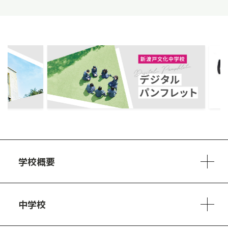
ous
学校概要
学校方針
教員紹介
施設、設備
制服
安心・安全のために
アクセスマップ
中学校