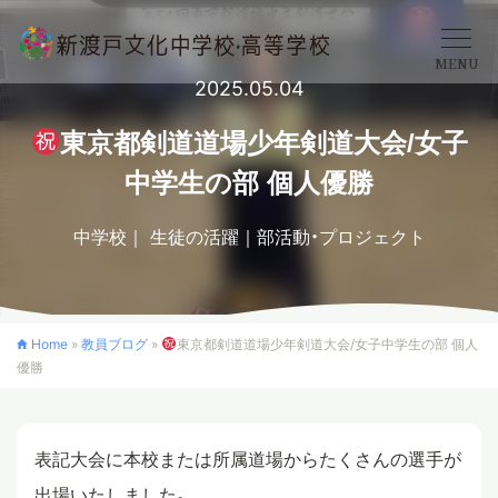
MENU
2025.05.04
学校概要
東京都剣道道場少年剣道大会/女子
中学生の部 個人優勝
中学校
中学校
生徒の活躍
部活動・プロジェクト
高等学校
Home
»
教員ブログ
»
東京都剣道道場少年剣道大会/女子中学生の部 個人
優勝
入学案内
クロスカリキュラム
表記大会に本校または所属道場からたくさんの選手が
出場いたしました。