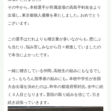
その中から、本校選手が所属道場の高島平剣友会より
スタディツアー
出場し、東京都個人優勝を果たしました。おめでとう
ございます。
ニュース
この選手はだれよりも稽古量が多いながらも、壁にぶ
ち当たり、悩み苦しみながら日々精進していましたの
教員ブログ
で本当によかったです。
在校生・保護者・卒業生の方へ
一緒に稽古している仲間、高校生の励みにもなるでし
ょう。もちろん指導者の励みにも。本校中学生が全国
大会出場を決めたのは、昨年の都道府県対抗、全中に続
く３人目となります。普段の取り組みを信じて、引き
続き頑張っていきます。