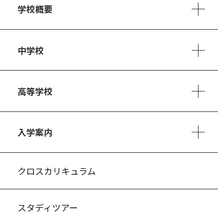
学校概要
学校方針
教員紹介
施設、設備
制服
安心・安全のために
アクセスマップ
中学校
6ヵ年の学び
カリキュラム
1日の流れ
部活動・プロジェクト
キャリア・デザイン（進路）
高等学校
3ヵ年の学び
コースとカリキュラム
1日の流れ
部活動・プロジェクト
進路・キャリア
探究進学コース
美術コース
フードデザインコース
入学案内
入試案内・募集要項
中学説明会情報
高校説明会情報
バーチャル学校見学
よくある質問
クロスカリキュラム
スタディツアー