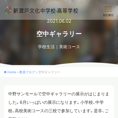
MENU
2021.06.02
学校概要
空中ギャラリー
学校生活
美術コース
中学校
高等学校
Home
»
教員ブログ
»
空中ギャラリー
入学案内
中野サンモールで空中ギャラリーの展示がはじまりま
した。6月いっぱいの展示になります。小学校、中学
クロスカリキュラム
校、高校美術コースの三校で参加しています。是非、ご