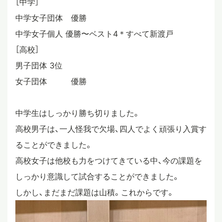
［中学］
中学女子団体 優勝
スタディツアー
中学女子個人 優勝〜ベスト4＊すべて新渡戸
［高校］
ニュース
男子団体 3位
女子団体 優勝
教員ブログ
中学生はしっかり勝ち切りました。
高校男子は、一人怪我で欠場、四人でよく頑張り入賞す
在校生・保護者・卒業生の方へ
ることができました。
高校女子は他校も力をつけてきている中、今の課題を
しっかり意識して試合することができました。
しかし、まだまだ課題は山積。これからです。