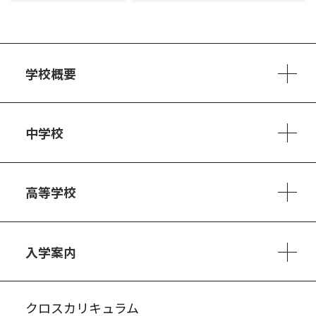
学校概要
学校方針
教員紹介
施設、設備
制服
安心・安全のために
アクセスマップ
中学校
6ヵ年の学び
カリキュラム
1日の流れ
部活動・プロジェクト
キャリア・デザイン（進路）
高等学校
3ヵ年の学び
コースとカリキュラム
1日の流れ
部活動・プロジェクト
進路・キャリア
探究進学コース
美術コース
フードデザインコース
入学案内
入試案内・募集要項
中学説明会情報
高校説明会情報
バーチャル学校見学
よくある質問
クロスカリキュラム