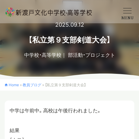
MENU
2025.09.12
学校概要
【私立第９支部剣道大会】
中学校・高等学校
部活動・プロジェクト
中学校
高等学校
Home
»
教員ブログ
»
【私立第９支部剣道大会】
入学案内
中学は午前中。高校は午後行われました。
クロスカリキュラム
結果