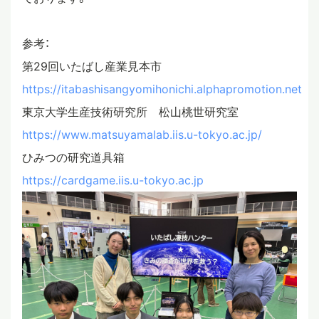
参考：
第29回いたばし産業見本市
https://itabashisangyomihonichi.alphapromotion.net
東京大学生産技術研究所 松山桃世研究室
https://www.matsuyamalab.iis.u-tokyo.ac.jp/
ひみつの研究道具箱
https://cardgame.iis.u-tokyo.ac.jp