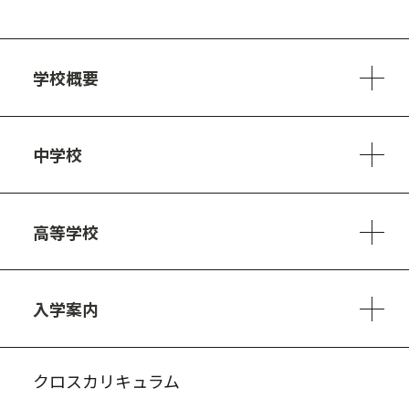
学校概要
学校方針
教員紹介
施設、設備
制服
安心・安全のために
アクセスマップ
中学校
6ヵ年の学び
カリキュラム
1日の流れ
部活動・プロジェクト
キャリア・デザイン（進路）
高等学校
3ヵ年の学び
コースとカリキュラム
1日の流れ
部活動・プロジェクト
進路・キャリア
探究進学コース
美術コース
フードデザインコース
入学案内
入試案内・募集要項
中学説明会情報
高校説明会情報
バーチャル学校見学
よくある質問
クロスカリキュラム