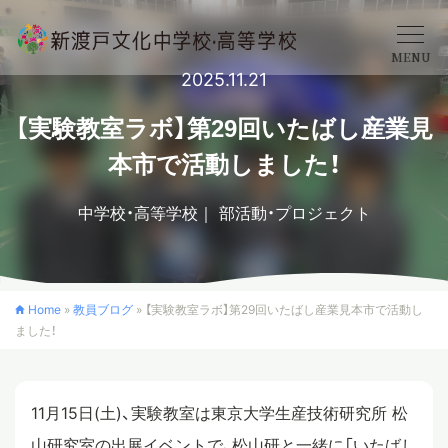
MENU
2025.11.21
学校概要
【実験教室ラボ】第29回いたばし産業見
本市で活動しました！
中学校
中学校・高等学校
部活動・プロジェクト
高等学校
Home
»
教員ブログ
»
【実験教室ラボ】第29回いたばし産業見本市で活動し
ました！
入学案内
クロスカリキュラム
11月15日(土)、実験教室は東京大学生産技術研究所 松
山研究室の出展イベントで、松山研と一緒に「いたばし