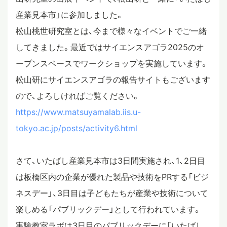
産業見本市」に参加しました。
スタディツアー
松山桃世研究室とは、今まで様々なイベントでご一緒
してきました。最近ではサイエンスアゴラ2025のオ
ニュース
ープンスペースでワークショップを実施しています。
松山研にサイエンスアゴラの報告サイトもございます
ので、よろしければご覧ください。
教員ブログ
https://www.matsuyamalab.iis.u-
tokyo.ac.jp/posts/activity6.html
在校生・保護者・卒業生の方へ
さて、いたばし産業見本市は3日間実施され、1、2日目
は板橋区内の企業が優れた製品や技術をPRする「ビジ
ネスデー」、3日目は子どもたちが産業や技術について
楽しめる「パブリックデー」として行われています。
実験教室ラボは3日目のパブリックデーに「いたばし