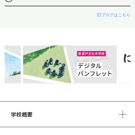
旧ブログはこちら
ous
学校概要
学校方針
教員紹介
施設、設備
制服
安心・安全のために
アクセスマップ