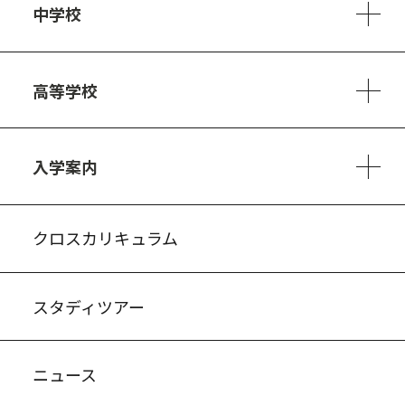
中学校
6ヵ年の学び
カリキュラム
1日の流れ
部活動・プロジェクト
キャリア・デザイン（進路）
高等学校
3ヵ年の学び
コースとカリキュラム
1日の流れ
部活動・プロジェクト
進路・キャリア
探究進学コース
美術コース
フードデザインコース
入学案内
入試案内・募集要項
中学説明会情報
高校説明会情報
バーチャル学校見学
よくある質問
クロスカリキュラム
スタディツアー
ニュース