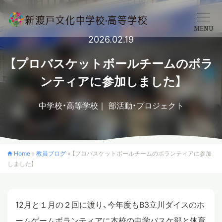
MENU
2026.02.19
学校概要
【プロバスケットボールチームのボラ
ンティアに参加しました】
中学校
中学校・高等学校
部活動・プロジェクト
高等学校
Home
»
教員ブログ
»
【プロバスケットボールチームのボランティアに参加
しました】
入学案内
クロスカリキュラム
12月と１月の２回に渡り、今年度もB3立川ダイスのホ
ームゲームボランティアに本校の中学バスケ部と体育