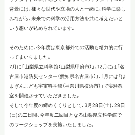
背景には、様々な世代や立場の人と一緒に、科学に楽し
スタディツアー
みながら、未来での科学の活用方法を共に考えたいと
いう想いが込められています。
ニュース
そのために、今年度は東京都外での活動も精力的に行
ってまいりました。
教員ブログ
7月に「山梨県立科学館（山梨県甲府市）」、12月には「名
古屋市港防災センター（愛知県名古屋市）」、1月には「は
在校生・保護者・卒業生の方へ
まぎんこども宇宙科学館（神奈川県横浜市）」で実験教
室を開催させていただきました。
そして今年度の締めくくりとして、3月28日(土)、29日
(日)の二日間、今年度二回目となる山梨県立科学館で
のワークショップを実施いたしました。