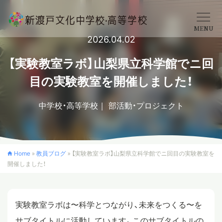
MENU
2026.04.02
学校概要
【実験教室ラボ】山梨県立科学館でニ回
目の実験教室を開催しました！
中学校
中学校・高等学校
部活動・プロジェクト
高等学校
Home
»
教員ブログ
»
【実験教室ラボ】山梨県立科学館でニ回目の実験教室を
開催しました！
入学案内
クロスカリキュラム
実験教室ラボは〜科学とつながり、未来をつくる〜を
サブタイトルに活動しています。このサブタイトルの