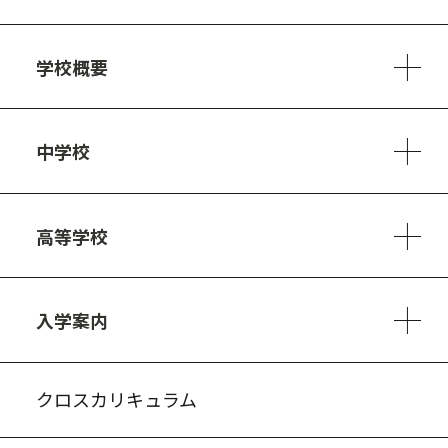
学校概要
学校方針
教員紹介
施設、設備
制服
安心・安全のために
アクセスマップ
中学校
6ヵ年の学び
カリキュラム
1日の流れ
部活動・プロジェクト
キャリア・デザイン（進路）
高等学校
3ヵ年の学び
コースとカリキュラム
1日の流れ
部活動・プロジェクト
進路・キャリア
探究進学コース
美術コース
フードデザインコース
入学案内
入試案内・募集要項
中学説明会情報
高校説明会情報
バーチャル学校見学
よくある質問
クロスカリキュラム