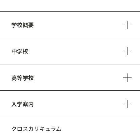
学校概要
学校方針
教員紹介
施設、設備
制服
安心・安全のために
アクセスマップ
中学校
6ヵ年の学び
カリキュラム
1日の流れ
部活動・プロジェクト
キャリア・デザイン（進路）
高等学校
3ヵ年の学び
コースとカリキュラム
1日の流れ
部活動・プロジェクト
進路・キャリア
探究進学コース
美術コース
フードデザインコース
入学案内
入試案内・募集要項
中学説明会情報
高校説明会情報
バーチャル学校見学
よくある質問
クロスカリキュラム