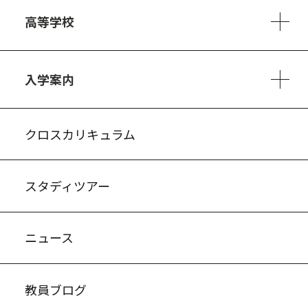
6ヵ年の学び
カリキュラム
1日の流れ
部活動・プロジェクト
キャリア・デザイン（進路）
高等学校
3ヵ年の学び
コースとカリキュラム
1日の流れ
部活動・プロジェクト
進路・キャリア
探究進学コース
美術コース
フードデザインコース
入学案内
入試案内・募集要項
中学説明会情報
高校説明会情報
バーチャル学校見学
よくある質問
クロスカリキュラム
スタディツアー
ニュース
教員ブログ