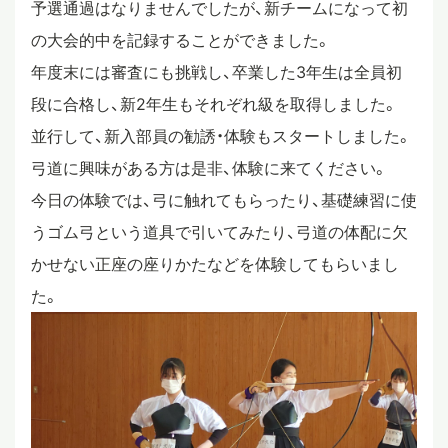
予選通過はなりませんでしたが、新チームになって初
スタディツアー
の大会的中を記録することができました。
年度末には審査にも挑戦し、卒業した3年生は全員初
段に合格し、新2年生もそれぞれ級を取得しました。
ニュース
並行して、新入部員の勧誘・体験もスタートしました。
弓道に興味がある方は是非、体験に来てください。
教員ブログ
今日の体験では、弓に触れてもらったり、基礎練習に使
うゴム弓という道具で引いてみたり、弓道の体配に欠
かせない正座の座りかたなどを体験してもらいまし
在校生・保護者・卒業生の方へ
た。