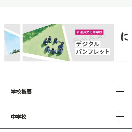
ous
学校概要
学校方針
教員紹介
施設、設備
制服
安心・安全のために
アクセスマップ
中学校