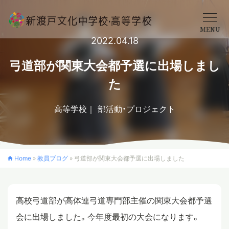
MENU
2022.04.18
学校概要
弓道部が関東大会都予選に出場しまし
た
中学校
高等学校
部活動・プロジェクト
高等学校
Home
»
教員ブログ
»
弓道部が関東大会都予選に出場しました
入学案内
高校弓道部が高体連弓道専門部主催の関東大会都予選
クロスカリキュラム
会に出場しました。今年度最初の大会になります。