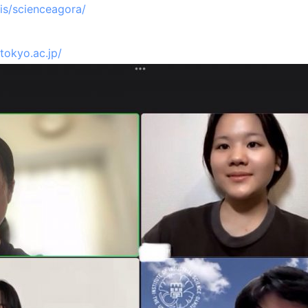
sis/scienceagora/
-tokyo.ac.jp/