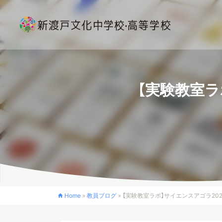
【実験教室ラ
Home
»
教員ブログ
»
【実験教室ラボ】サイエンスアゴラ20