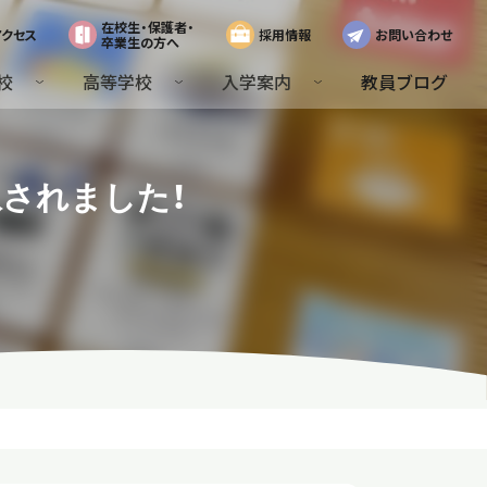
在校生・保護者・
アクセス
採用情報
お問い合わせ
卒業生の方へ
校
高等学校
入学案内
教員ブログ
択されました！