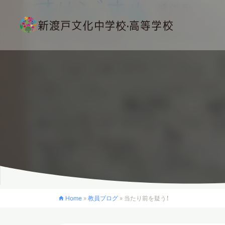
Home
»
教員ブログ
»
当たり前を疑う！