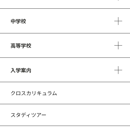
学校方針
教員紹介
施設、設備
制服
安心・安全のために
アクセスマップ
中学校
6ヵ年の学び
カリキュラム
1日の流れ
部活動・プロジェクト
キャリア・デザイン（進路）
高等学校
3ヵ年の学び
コースとカリキュラム
1日の流れ
部活動・プロジェクト
進路・キャリア
探究進学コース
美術コース
フードデザインコース
入学案内
入試案内・募集要項
中学説明会情報
高校説明会情報
バーチャル学校見学
よくある質問
クロスカリキュラム
スタディツアー