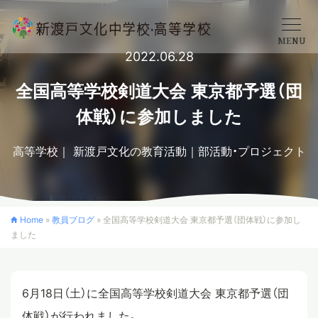
MENU
2022.06.28
学校概要
全国高等学校剣道大会 東京都予選（団
体戦）に参加しました
中学校
高等学校
新渡戸文化の教育活動
部活動・プロジェクト
高等学校
Home
»
教員ブログ
»
全国高等学校剣道大会 東京都予選（団体戦）に参加し
ました
入学案内
クロスカリキュラム
6月18日（土）に全国高等学校剣道大会 東京都予選（団
体戦）が行われました。