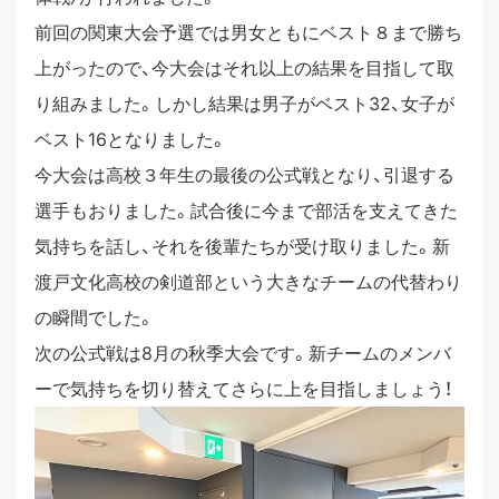
前回の関東大会予選では男女ともにベスト８まで勝ち
スタディツアー
上がったので、今大会はそれ以上の結果を目指して取
り組みました。しかし結果は男子がベスト32、女子が
ニュース
ベスト16となりました。
今大会は高校３年生の最後の公式戦となり、引退する
選手もおりました。試合後に今まで部活を支えてきた
教員ブログ
気持ちを話し、それを後輩たちが受け取りました。新
渡戸文化高校の剣道部という大きなチームの代替わり
在校生・保護者・卒業生の方へ
の瞬間でした。
次の公式戦は8月の秋季大会です。新チームのメンバ
ーで気持ちを切り替えてさらに上を目指しましょう！