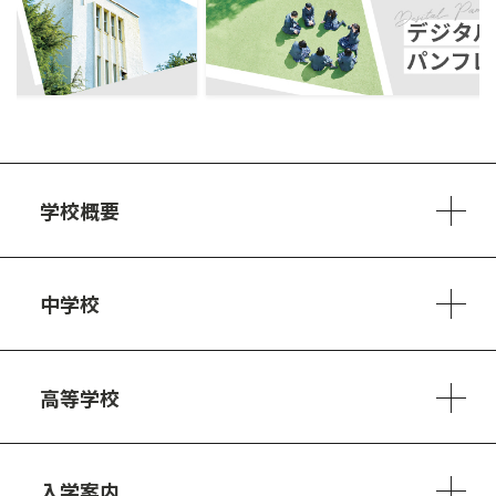
ous
学校概要
学校方針
教員紹介
施設、設備
制服
安心・安全のために
アクセスマップ
中学校
6ヵ年の学び
カリキュラム
1日の流れ
部活動・プロジェクト
キャリア・デザイン（進路）
高等学校
3ヵ年の学び
コースとカリキュラム
1日の流れ
部活動・プロジェクト
進路・キャリア
探究進学コース
美術コース
フードデザインコース
入学案内