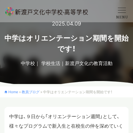
MENU
2025.04.09
学校概要
中学はオリエンテーション期間を開始
です！
中学校
中学校
学校生活
新渡戸文化の教育活動
高等学校
Home
»
教員ブログ
»
中学はオリエンテーション期間を開始です！
入学案内
中学は、９日から「オリエンテーション週間」として、
クロスカリキュラム
様々なプログラムで新入生と在校生の仲を深めていく