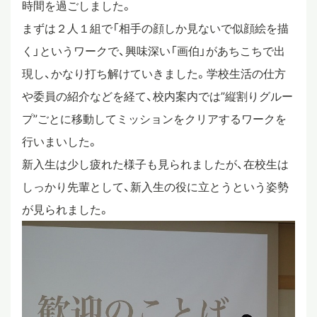
時間を過ごしました。
スタディツアー
まずは２人１組で「相手の顔しか見ないで似顔絵を描
く」というワークで、興味深い「画伯」があちこちで出
現し、かなり打ち解けていきました。学校生活の仕方
ニュース
や委員の紹介などを経て、校内案内では”縦割りグルー
プ”ごとに移動してミッションをクリアするワークを
教員ブログ
行いまいした。
新入生は少し疲れた様子も見られましたが、在校生は
しっかり先輩として、新入生の役に立とうという姿勢
在校生・保護者・卒業生の方へ
が見られました。