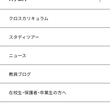
入試案内・募集要項
中学説明会情報
高校説明会情報
バーチャル学校見学
よくある質問
クロスカリキュラム
スタディツアー
ニュース
教員ブログ
在校生・保護者・卒業生の方へ