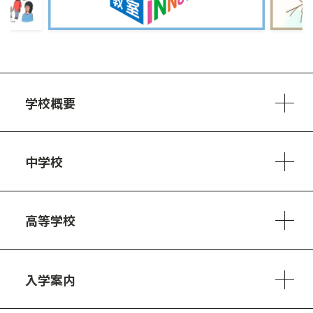
学校概要
学校方針
教員紹介
施設、設備
制服
安心・安全のために
アクセスマップ
中学校
6ヵ年の学び
カリキュラム
1日の流れ
部活動・プロジェクト
キャリア・デザイン（進路）
高等学校
3ヵ年の学び
コースとカリキュラム
1日の流れ
部活動・プロジェクト
進路・キャリア
探究進学コース
美術コース
フードデザインコース
入学案内