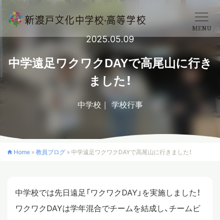
MENU
2025.05.09
学校概要
中学遠足ワクワクDAYで高尾山に行き
ました！
中学校
中学校
学校行事
高等学校
Home
»
教員ブログ
»
中学遠足ワクワクDAYで高尾山に行きました！
入学案内
中学校では先日遠足「ワクワクDAY」を実施しました！
クロスカリキュラム
ワクワクDAYは学年混合でチームを結成し、チームビ