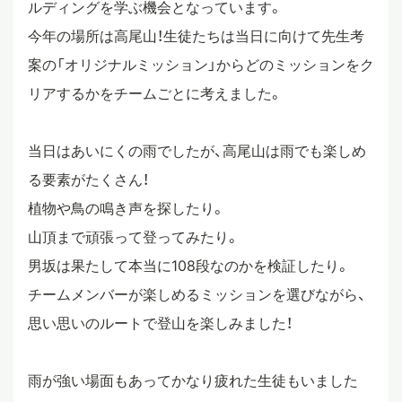
ルディングを学ぶ機会となっています。
スタディツアー
今年の場所は高尾山！生徒たちは当日に向けて先生考
案の「オリジナルミッション」からどのミッションをク
リアするかをチームごとに考えました。
ニュース
当日はあいにくの雨でしたが、高尾山は雨でも楽しめ
教員ブログ
る要素がたくさん！
植物や鳥の鳴き声を探したり。
山頂まで頑張って登ってみたり。
在校生・保護者・卒業生の方へ
男坂は果たして本当に108段なのかを検証したり。
チームメンバーが楽しめるミッションを選びながら、
思い思いのルートで登山を楽しみました！
雨が強い場面もあってかなり疲れた生徒もいました