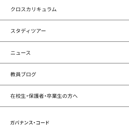
入試案内・募集要項
中学説明会情報
高校説明会情報
バーチャル学校見学
よくある質問
クロスカリキュラム
スタディツアー
ニュース
教員ブログ
在校生・保護者・卒業生の方へ
ガバナンス・コード