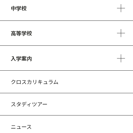
中学校
6ヵ年の学び
カリキュラム
1日の流れ
部活動・プロジェクト
キャリア・デザイン（進路）
高等学校
3ヵ年の学び
コースとカリキュラム
1日の流れ
部活動・プロジェクト
進路・キャリア
探究進学コース
美術コース
フードデザインコース
入学案内
入試案内・募集要項
中学説明会情報
高校説明会情報
バーチャル学校見学
よくある質問
クロスカリキュラム
スタディツアー
ニュース