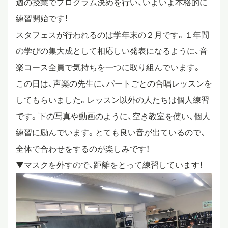
週の授業でプログラム決めを行い、いよいよ本格的に
練習開始です！
スタディツアー
スタフェスが行われるのは学年末の２月です。１年間
の学びの集大成として相応しい発表になるように、音
ニュース
楽コース全員で気持ちを一つに取り組んでいます。
この日は、声楽の先生に、パートごとの合唱レッスンを
教員ブログ
してもらいました。レッスン以外の人たちは個人練習
です。下の写真や動画のように、空き教室を使い、個人
練習に励んでいます。とても良い音が出ているので、
在校生・保護者・卒業生の方へ
全体で合わせをするのが楽しみです！
▼マスクを外すので、距離をとって練習しています！