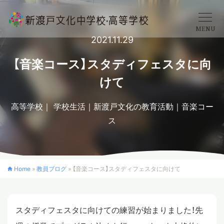
MENU
2021.11.29
学校概要
【音楽コース】スタディフェスタに向
けて
中学校
高等学校
学校生活
新渡戸文化の教育活動
音楽コー
ス
高等学校
入学案内
Home
»
教員ブログ
»
【音楽コース】スタディフェスタに向けて
クロスカリキュラム
スタディフェスタに向けての練習が始まりました！先