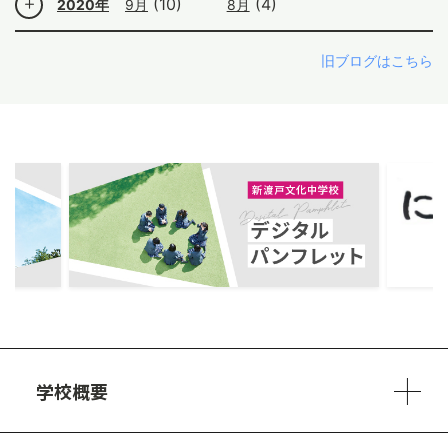
(10)
(4)
2020年
9月
8月
旧ブログはこちら
ous
学校概要
学校方針
教員紹介
施設、設備
制服
安心・安全のために
アクセスマップ