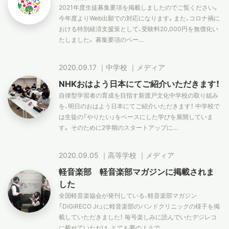
2021年度生徒募集要項を掲載しましたのでご覧ください。
今年度よりWeb出願での対応になります。また、コロナ禍に
スタディツアー
おける特別経済支援策として、受験料20,000円を無償化い
たしました。 募集要項のペー…
ニュース
2020.09.17
｜
中学校
｜
メディア
NHKおはよう日本にてご紹介いただきます！
教員ブログ
自律型学習者の育成を目指す新渡戸文化中学校の取り組み
を、明日のおはよう日本にてご紹介いただきます！ 中学校で
は生徒の「やりたい」をベースにした学びを展開していま
す。 そのために2学期のスタートアップに…
在校生・保護者・卒業生の方へ
2020.09.05
｜
高等学校
｜
メディア
軽音楽部 軽音楽部マガジンに掲載されま
した
全国軽音楽協会が発刊している、軽音楽部マガジン
「DiGiRECO Jr.」に軽音楽部のバンドクリニックの様子を掲
載していただきました！ 毎号楽しみに読んでいたデジレコ
に載せていただけ、とても夢のようで…