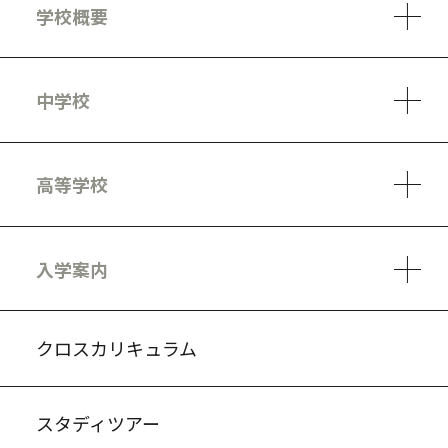
学校概要
学校方針
教員紹介
施設、設備
制服
安心・安全のために
アクセスマップ
中学校
6ヵ年の学び
カリキュラム
1日の流れ
部活動・プロジェクト
キャリア・デザイン（進路）
高等学校
3ヵ年の学び
コースとカリキュラム
1日の流れ
部活動・プロジェクト
進路・キャリア
探究進学コース
美術コース
フードデザインコース
入学案内
入試案内・募集要項
中学説明会情報
高校説明会情報
バーチャル学校見学
よくある質問
クロスカリキュラム
スタディツアー