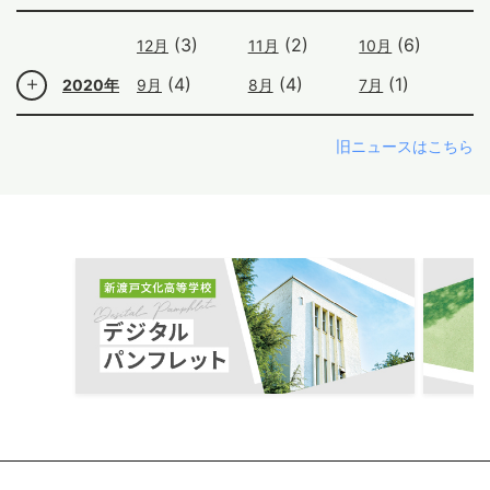
(3)
(2)
(6)
12月
11月
10月
(4)
(4)
(1)
2020年
9月
8月
7月
旧ニュースはこちら
ous