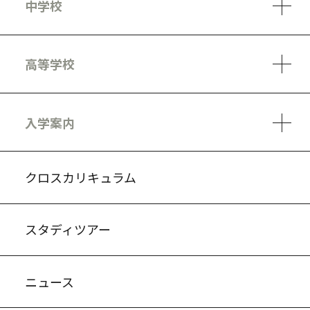
中学校
6ヵ年の学び
カリキュラム
1日の流れ
部活動・プロジェクト
キャリア・デザイン（進路）
高等学校
3ヵ年の学び
コースとカリキュラム
1日の流れ
部活動・プロジェクト
進路・キャリア
探究進学コース
美術コース
フードデザインコース
入学案内
入試案内・募集要項
中学説明会情報
高校説明会情報
バーチャル学校見学
よくある質問
クロスカリキュラム
スタディツアー
ニュース