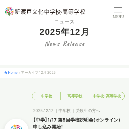
MENU
ニュース
2025年12月
学校概要
News Release
中学校
Home
»
アーカイブ 12月 2025
高等学校
中学校
高等学校
中学校・高等学校
入学案内
2025.12.17
｜
中学校
｜
受験生の方へ
クロスカリキュラム
【中学】1/17 第8回学校説明会(オンライン)
申し込み開始！