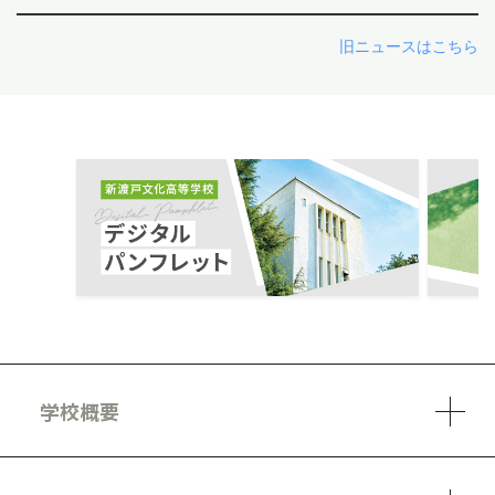
旧ニュースはこちら
ous
学校概要
学校方針
教員紹介
施設、設備
制服
安心・安全のために
アクセスマップ