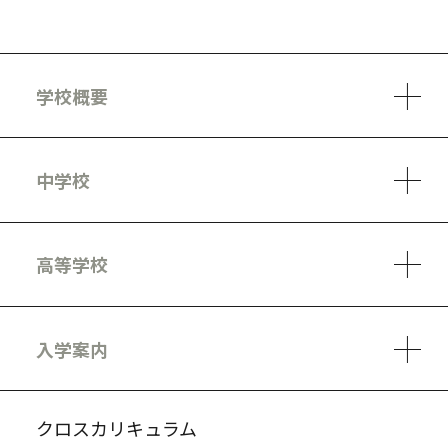
学校概要
学校方針
教員紹介
施設、設備
制服
安心・安全のために
アクセスマップ
中学校
6ヵ年の学び
カリキュラム
1日の流れ
部活動・プロジェクト
キャリア・デザイン（進路）
高等学校
3ヵ年の学び
コースとカリキュラム
1日の流れ
部活動・プロジェクト
進路・キャリア
探究進学コース
美術コース
フードデザインコース
入学案内
入試案内・募集要項
中学説明会情報
高校説明会情報
バーチャル学校見学
よくある質問
クロスカリキュラム