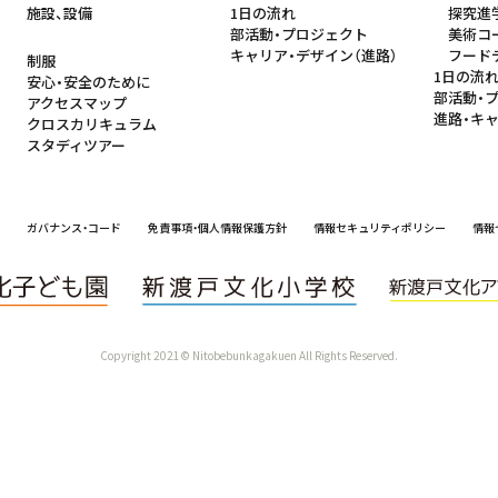
施設、設備
1日の流れ
探究進
部活動・プロジェクト
美術コ
キャリア・デザイン（進路）
フード
制服
1日の流
安心・安全のために
部活動・
アクセスマップ
進路・キ
クロスカリキュラム
スタディツアー
ガバナンス・コード
免責事項・個人情報保護方針
情報セキュリティポリシー
情報
Copyright 2021© Nitobebunkagakuen All Rights Reserved.