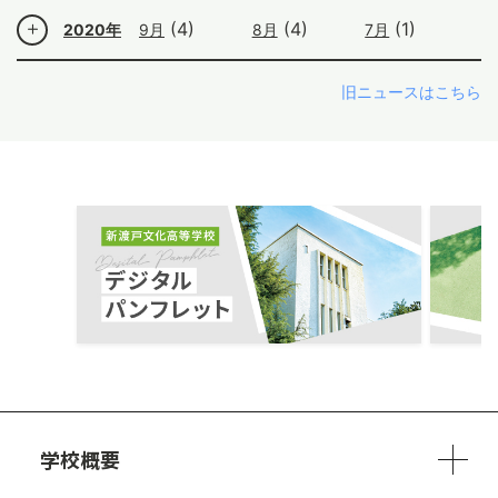
(4)
(4)
(1)
2020年
9月
8月
7月
旧ニュースはこちら
ous
学校概要