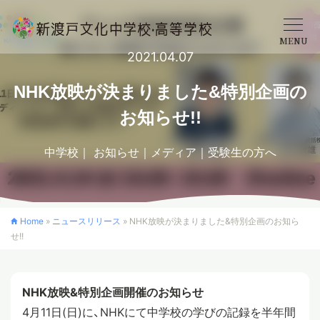
MENU
2021.04.07
学校概要
NHK放映が決まりました&特別企画の
お知らせ!!
中学校
中学校
お知らせ
メディア
受験生の方へ
高等学校
Home
»
ニュースリリース
»
NHK放映が決まりました&特別企画のお知ら
せ!!
入学案内
NHK放映&特別企画開催のお知らせ
クロスカリキュラム
4月11日(日)に、NHKにて中学校の学びの記録を半年間