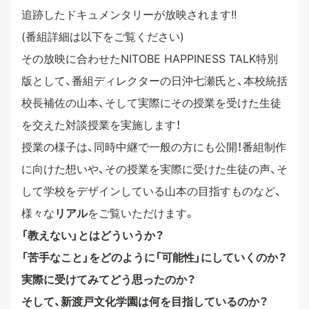
追跡したドキュメンタリーが放映されます!!
スタディツアー
(番組詳細は以下をご覧ください)
その放映に合わせたNITOBE HAPPINESS TALK特別
ニュース
版として、番組ディレクターの日沖七瀬氏と、本校統括
校長補佐の山本、そして実際にその授業を受けた生徒
を交えた対談授業を実施します！
教員ブログ
授業の様子は、同時中継で一般の方にも公開！番組制作
に向けた想いや、その授業を実際に受けた生徒の声、そ
在校生・保護者・卒業生の方へ
して学校をデザインしている山本の目指すものなど、
様々な
リアル
をご覧いただけます。
「教えない」とはどういうか？
「苦手なこと」をどのように「可能性」にしていくのか？
実際に受けてみてどう思ったのか？
そして、新渡戸文化学園は何を目指しているのか？