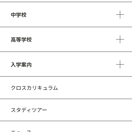
学校方針
教員紹介
施設、設備
制服
安心・安全のために
アクセスマップ
中学校
6ヵ年の学び
カリキュラム
1日の流れ
部活動・プロジェクト
キャリア・デザイン（進路）
高等学校
3ヵ年の学び
コースとカリキュラム
1日の流れ
部活動・プロジェクト
進路・キャリア
探究進学コース
美術コース
フードデザインコース
入学案内
入試案内・募集要項
中学説明会情報
高校説明会情報
バーチャル学校見学
よくある質問
クロスカリキュラム
スタディツアー
ニュース