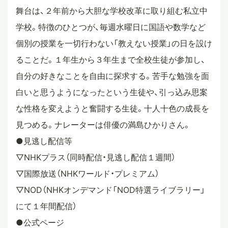
舞台は、２年前から大胆な学校改革に取り組む私立中
学校。特徴のひとつが、毎週水曜日に国語や数学など
個別の授業を一切行わない「教えない授業」の日を設け
ることだ。１年生から３年生まで全校生徒が参加し、
自分の好きなことを自由に探求する。苦手な勉強を面
白いと思うようになったという生徒や、引っ込み思案
な性格を変えようと奮闘する生徒。十人十色の成長を
見つめる。ナレーターは俳優の満島ひかりさん。
●見逃し配信等
▽NHKプラス（同時配信・見逃し配信１週間）
▽国際放送（NHKワールド・プレミアム）
▽NOD（NHKオンデマンド「NOD特選ライブラリー」
にて１年間配信）
●公式ページ