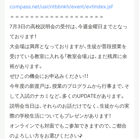
compass.net/usr/ntbbnkh/event/evtIndex.jsf
スタディツアー
＝＝＝＝＝＝＝＝＝＝＝＝＝＝＝＝＝＝＝
7月3日の高校説明会の受付は、今週金曜日までとなっ
ニュース
ております！
大会場は満席となっておりますが、生徒が普段授業を
受けている教室に入れる「教室会場」は、まだ残席に余
教員ブログ
裕があります。
ぜひこの機会にお申込みください！！
在校生・保護者・卒業生の方へ
今年度の新渡戸は、授業のプログラムから行事まで、そ
して入試のナカミなど、多くのUPDATEがあります。
説明会当日は、それらのお話だけでなく、生徒からの実
際の学校生活についてもプレゼンがあります！
オンラインでも対面でもご参加できますので、ご都合
のよろしい方をお選びください♪