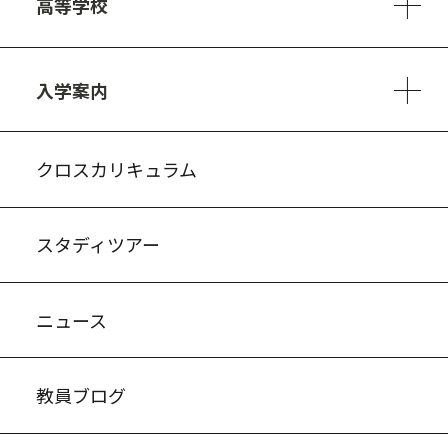
高等学校
3ヵ年の学び
コースとカリキュラム
1日の流れ
部活動・プロジェクト
進路・キャリア
探究進学コース
美術コース
フードデザインコース
入学案内
入試案内・募集要項
中学説明会情報
高校説明会情報
バーチャル学校見学
よくある質問
クロスカリキュラム
スタディツアー
ニュース
教員ブログ