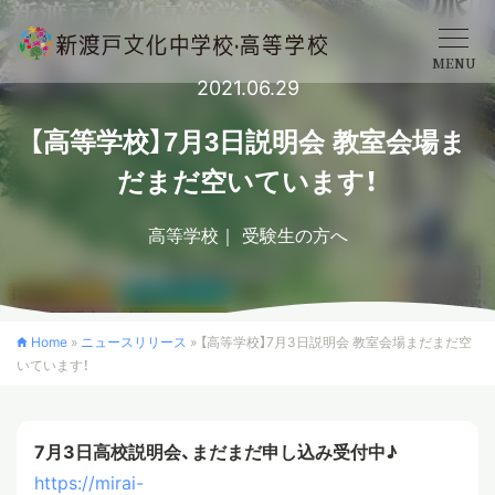
MENU
2021.06.29
学校概要
【高等学校】7月3日説明会 教室会場ま
だまだ空いています！
中学校
高等学校
受験生の方へ
高等学校
Home
»
ニュースリリース
»
【高等学校】7月3日説明会 教室会場まだまだ空
いています！
入学案内
7月3日高校説明会、まだまだ申し込み受付中♪
クロスカリキュラム
https://mirai-