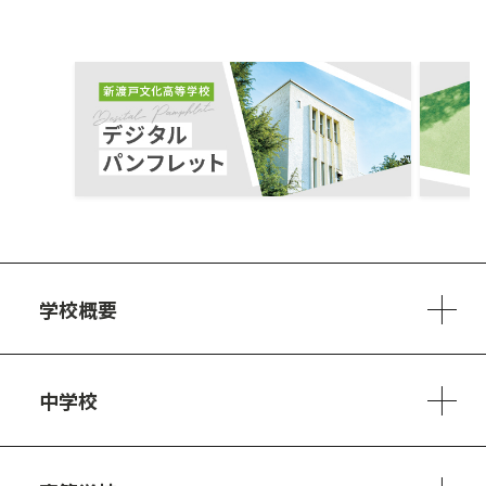
ous
学校概要
学校方針
教員紹介
施設、設備
制服
安心・安全のために
アクセスマップ
中学校
6ヵ年の学び
カリキュラム
1日の流れ
部活動・プロジェクト
キャリア・デザイン（進路）