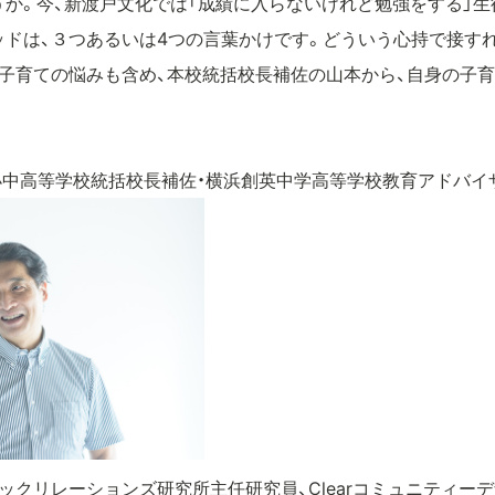
か。今、新渡戸文化では「成績に入らないけれど勉強をする」生
ドは、３つあるいは4つの言葉かけです。どういう心持で接す
、子育ての悩みも含め、本校統括校長補佐の山本から、自身の子
小中高等学校統括校長補佐・横浜創英中学高等学校教育アドバイ
ックリレーションズ研究所主任研究員、Clearコミュニティーデ