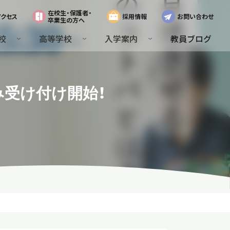
在校生・保護者・
アクセス
採用情報
お問い合わせ
卒業生の方へ
校
高等学校
入学案内
教員ブログ
み受け付け開始！