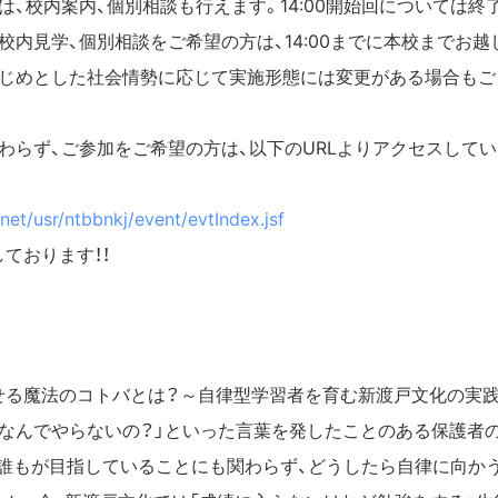
は、校内案内、個別相談も行えます。14:00開始回については終
で校内見学、個別相談をご希望の方は、14:00までに本校までお
はじめとした社会情勢に応じて実施形態には変更がある場合もご
わらず、ご参加をご希望の方は、以下のURLよりアクセスして
net/usr/ntbbnkj/event/evtIndex.jsf
ております！！
せる魔法のコトバとは？～自律型学習者を育む新渡戸文化の実践
」「なんでやらないの？」といった言葉を発したことのある保護者
、誰もが目指していることにも関わらず、どうしたら自律に向か