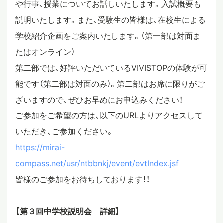
や行事、授業についてお話しいたします。入試概要も
スタディツアー
説明いたします。また、受験生の皆様は、在校生による
学校紹介企画をご案内いたします。（第一部は対面ま
たはオンライン）
ニュース
第二部では、好評いただいているVIVISTOPの体験が可
能です（第二部は対面のみ）。第二部はお席に限りがご
教員ブログ
ざいますので、ぜひお早めにお申込みください！
ご参加をご希望の方は、以下のURLよりアクセスして
いただき、ご参加ください。
在校生・保護者・卒業生の方へ
https://mirai-
compass.net/usr/ntbbnkj/event/evtIndex.jsf
皆様のご参加をお待ちしております！！
【第３回中学校説明会 詳細】