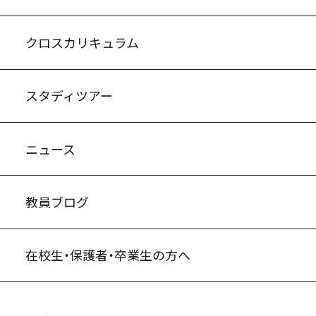
入試案内・募集要項
中学説明会情報
高校説明会情報
バーチャル学校見学
よくある質問
クロスカリキュラム
スタディツアー
ニュース
教員ブログ
在校生・保護者・卒業生の方へ