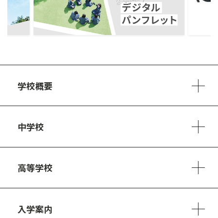
ous
学校概要
学校方針
教員紹介
施設、設備
制服
安心・安全のために
アクセスマップ
中学校
6ヵ年の学び
カリキュラム
1日の流れ
部活動・プロジェクト
キャリア・デザイン（進路）
高等学校
3ヵ年の学び
コースとカリキュラム
1日の流れ
部活動・プロジェクト
進路・キャリア
探究進学コース
美術コース
フードデザインコース
入学案内