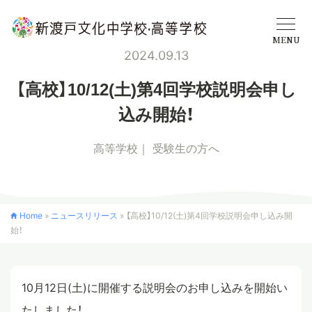
MENU
2024.09.13
学校概要
【高校】10/12(土)第4回学校説明会申し
込み開始！
中学校
高等学校
受験生の方へ
高等学校
Home
»
ニュースリリース
»
【高校】10/12(土)第4回学校説明会申し込み開
始！
入学案内
クロスカリキュラム
10月12日(土)に開催する説明会のお申し込みを開始い
たしました！