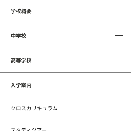
学校概要
学校方針
教員紹介
施設、設備
制服
安心・安全のために
アクセスマップ
中学校
6ヵ年の学び
カリキュラム
1日の流れ
部活動・プロジェクト
キャリア・デザイン（進路）
高等学校
3ヵ年の学び
コースとカリキュラム
1日の流れ
部活動・プロジェクト
進路・キャリア
探究進学コース
美術コース
フードデザインコース
入学案内
入試案内・募集要項
中学説明会情報
高校説明会情報
バーチャル学校見学
よくある質問
クロスカリキュラム
スタディツアー