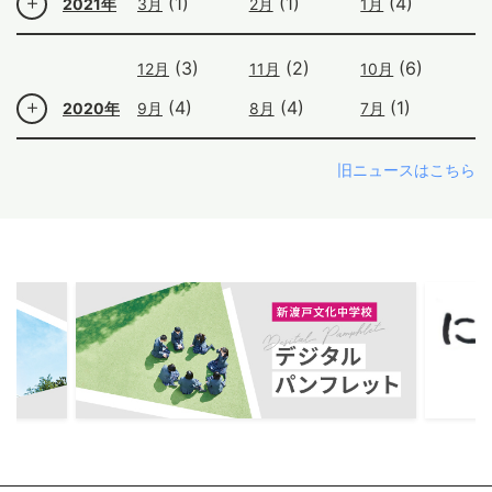
(1)
(1)
(4)
2021年
3月
2月
1月
(3)
(2)
(6)
12月
11月
10月
(4)
(4)
(1)
2020年
9月
8月
7月
旧ニュースはこちら
ous