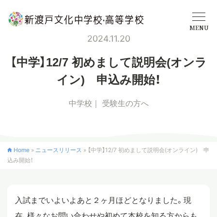
MENU
2024.11.20
学校概要
【中学】12/7 初めまして説明会(オンラ
イン) 申込み開始！
中学校
中学校
受験生の方へ
高等学校
Home
»
ニュースリリース
»
【中学】12/7 初めまして説明会(オンライン) 申
込み開始！
入学案内
クロスカリキュラム
入試までいよいよあと２ヶ月ほどとなりました。現
在、様々なお問い合わせや初めて本校を知る方からも