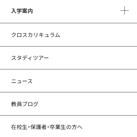
3ヵ年の学び
コースとカリキュラム
1日の流れ
部活動・プロジェクト
進路・キャリア
探究進学コース
美術コース
フードデザインコース
入学案内
入試案内・募集要項
中学説明会情報
高校説明会情報
バーチャル学校見学
よくある質問
クロスカリキュラム
スタディツアー
ニュース
教員ブログ
在校生・保護者・卒業生の方へ