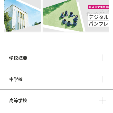
ous
学校概要
学校方針
教員紹介
施設、設備
制服
安心・安全のために
アクセスマップ
中学校
6ヵ年の学び
カリキュラム
1日の流れ
部活動・プロジェクト
キャリア・デザイン（進路）
高等学校