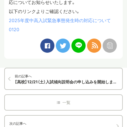
応についてお知らせいたします。
スタディツアー
以下のリンクよりご確認ください。
2025年度中高入試緊急事態発生時の対応について
0120
ニュース
教員ブログ
在校生・保護者・卒業生の方へ
前の記事へ
【高校】12/21（土）入試傾向説明会の申し込みを開始しました！
次の記事へ