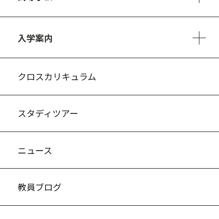
3ヵ年の学び
コースとカリキュラム
1日の流れ
部活動・プロジェクト
進路・キャリア
探究進学コース
美術コース
フードデザインコース
入学案内
入試案内・募集要項
中学説明会情報
高校説明会情報
バーチャル学校見学
よくある質問
クロスカリキュラム
スタディツアー
ニュース
教員ブログ