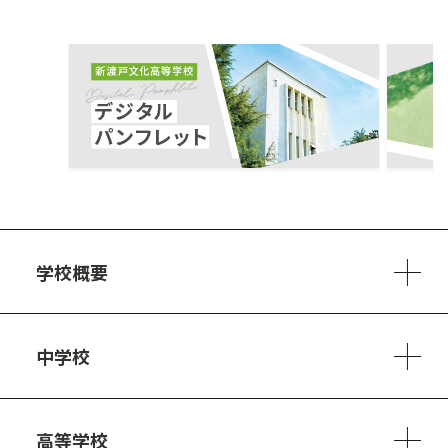
ous
学校概要
学校方針
教員紹介
施設、設備
制服
安心・安全のために
アクセスマップ
中学校
6ヵ年の学び
カリキュラム
1日の流れ
部活動・プロジェクト
キャリア・デザイン（進路）
高等学校