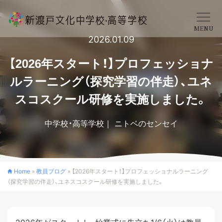
MENU
2026.01.09
学校概要
【2026年スタート！】プロフェッショナ
ルラーニング（探究学習の伴走）、ユネ
中学校
スコスクール研修を実施しました。
中学校・高等学校
ニトベのセンセイ
高等学校
入学案内
Home
»
教員ブログ
»
【2026年スタート！】プロフェッショナルラーニング
（探究学習の伴走）、ユネスコスクール研修を実施しました。
クロスカリキュラム