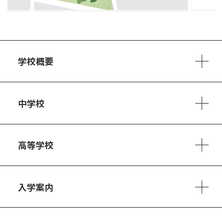
学校概要
学校方針
教員紹介
施設、設備
制服
安心・安全のために
アクセスマップ
中学校
6ヵ年の学び
カリキュラム
1日の流れ
部活動・プロジェクト
キャリア・デザイン（進路）
高等学校
3ヵ年の学び
コースとカリキュラム
1日の流れ
部活動・プロジェクト
進路・キャリア
探究進学コース
美術コース
フードデザインコース
入学案内
入試案内・募集要項
中学説明会情報
高校説明会情報
バーチャル学校見学
よくある質問