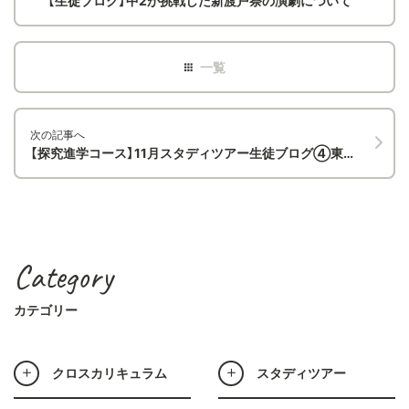
【生徒ブログ】中2が挑戦した新渡戸祭の演劇について
次の記事へ
【探究進学コース】11月スタディツアー生徒ブログ④東京都利島村 青く広がる雄大な海と20万本を超える椿の木に恵まれた島
Category
カテゴリー
クロスカリキュラム
スタディツアー