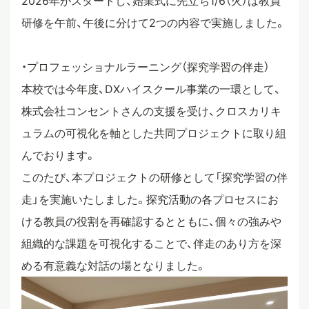
2026年がスタートし、始業式に先立ち1/6（火）は教員
研修を午前、午後に分けて2つの内容で実施しました。
スタディツアー
・プロフェッショナルラーニング（探究学習の伴走）
ニュース
本校では今年度、DXハイスクール事業の一環として、
株式会社コンセントさんの支援を受け、クロスカリキ
教員ブログ
ュラムの可視化を軸とした共同プロジェクトに取り組
んでおります。
このたび、本プロジェクトの研修として「探究学習の伴
在校生・保護者・卒業生の方へ
走」を実施いたしました。探究活動の各プロセスにお
ける教員の役割を再確認するとともに、個々の強みや
組織的な課題を可視化することで、伴走のあり方を深
める有意義な対話の場となりました。