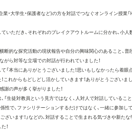
業・大学生・保護者など)の方を対話でつなぐオンライン授業「Happi
していただき、それぞれのブレイクアウトルームに分かれ、小人
科横断的な探究活動の現状報告や自分の興味関心のあること、普
ながら対等な立場での対話が行われていました！
して「本当にありがとうございました！思いもしなかったら着眼
た！これからもどしどし活かしていきます！ありがとうございま
感謝の声が多く挙がりました！
は、「生徒対教員という見方ではなく、人対人で対話しているこ
関係性で、ファシリテーションするだけではなく、一緒に参加し
ございます！」などの、対話することで生まれる気づきや新たな
た！