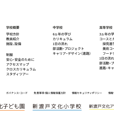
学校概要
中学校
高等学校
学校方針
6ヵ年の学び
3ヵ年の
教員紹介
カリキュラム
コースと
施設、設備
1日の流れ
探究進
部活動・プロジェクト
美術コ
キャリア・デザイン（進路）
フード
制服
1日の流
安心・安全のために
部活動・
アクセスマップ
進路・キ
クロスカリキュラム
スタディツアー
ガバナンス・コード
免責事項・個人情報保護方針
情報セキュリティポリシー
情報