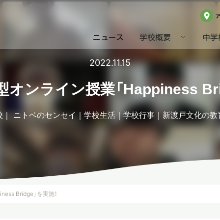
ニュース
学校概要
中学
2022.11.15
オンライン授業「Happiness Br
校
ニトベのセンセイ
学校生活
学校行事
新渡戸文化の教
ss Bridge」を実施！