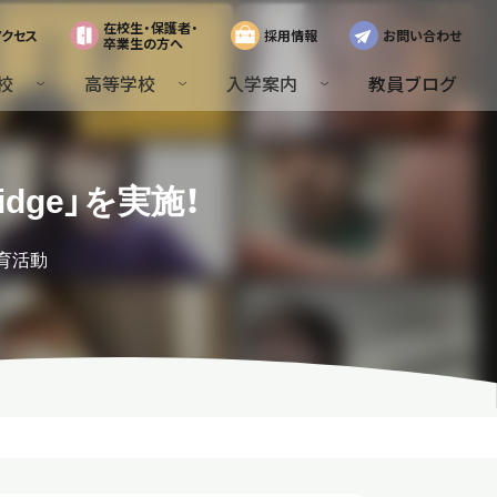
在校生・保護者・
アクセス
採用情報
お問い合わせ
卒業生の方へ
校
高等学校
入学案内
教員ブログ
idge」を実施！
育活動