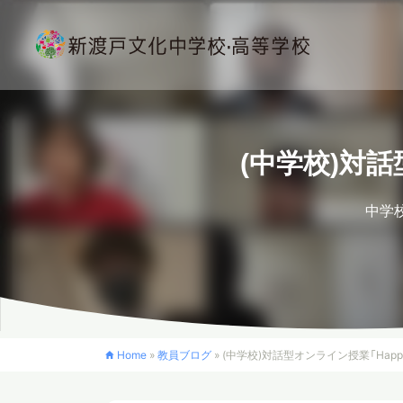
(中学校)対話型
中学
Home
»
教員ブログ
»
(中学校)対話型オンライン授業「Happine