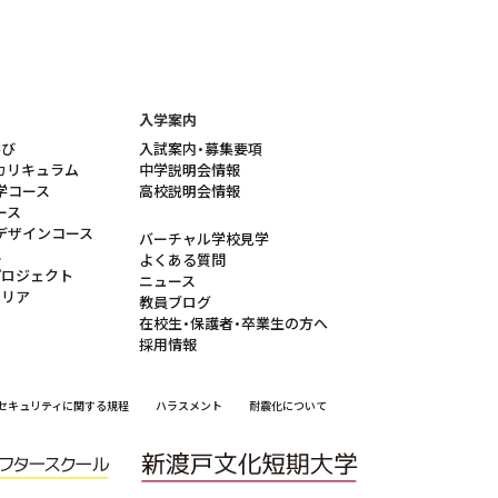
入学案内
学び
入試案内・募集要項
カリキュラム
中学説明会情報
学コース
高校説明会情報
ース
デザインコース
バーチャル学校見学
れ
よくある質問
プロジェクト
ニュース
ャリア
教員ブログ
在校生・保護者・卒業生の方へ
採用情報
セキュリティに関する規程
ハラスメント
耐震化について