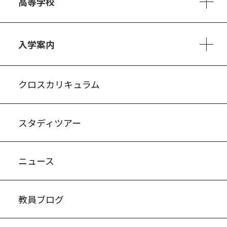
高等学校
3ヵ年の学び
コースとカリキュラム
1日の流れ
部活動・プロジェクト
進路・キャリア
探究進学コース
美術コース
フードデザインコース
入学案内
入試案内・募集要項
中学説明会情報
高校説明会情報
バーチャル学校見学
よくある質問
クロスカリキュラム
スタディツアー
ニュース
教員ブログ