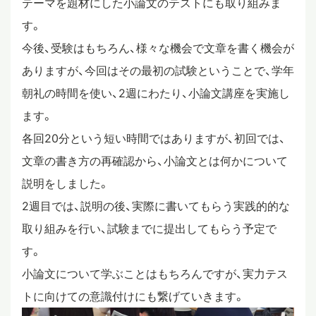
テーマを題材にした小論文のテストにも取り組みま
す。
スタディツアー
今後、受験はもちろん、様々な機会で文章を書く機会が
ありますが、今回はその最初の試験ということで、学年
ニュース
朝礼の時間を使い、2週にわたり、小論文講座を実施し
ます。
教員ブログ
各回20分という短い時間ではありますが、初回では、
文章の書き方の再確認から、小論文とは何かについて
説明をしました。
在校生・保護者・卒業生の方へ
2週目では、説明の後、実際に書いてもらう実践的的な
取り組みを行い、試験までに提出してもらう予定で
す。
小論文について学ぶことはもちろんですが、実力テス
トに向けての意識付けにも繋げていきます。