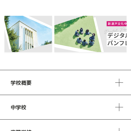
ous
学校概要
学校方針
教員紹介
施設、設備
制服
安心・安全のために
アクセスマップ
中学校
6ヵ年の学び
カリキュラム
1日の流れ
部活動・プロジェクト
キャリア・デザイン（進路）