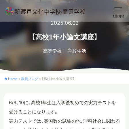
MENU
2025.06.02
学校概要
【高校1年小論文講座】
高等学校
学校生活
中学校
高等学校
Home
»
教員ブログ
»
【高校1年小論文講座】
入学案内
6/9、10に、高校1年生は入学後初めての実力テストを
受けることになります。
クロスカリキュラム
実力テストでは、英国数の試験の他、理科社会に関わる