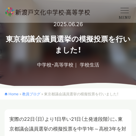
MENU
2025.06.26
学校概要
東京都議会議員選挙の模擬投票を行い
ました！
中学校
中学校・高等学校
学校生活
高等学校
Home
»
教員ブログ
»
東京都議会議員選挙の模擬投票を行いました！
入学案内
実際の22日（日）より1日早い21日（土発達段階）に、東
クロスカリキュラム
京都議会議員選挙の模擬投票を中学1年～高校3年を対