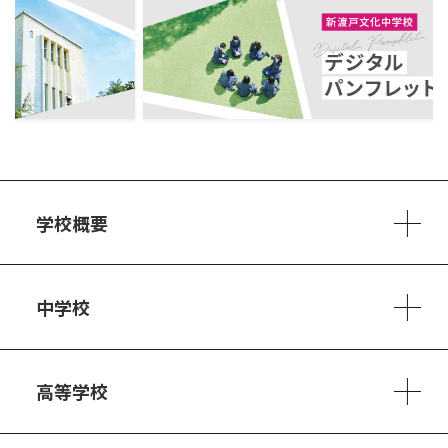
ous
学校概要
学校方針
教員紹介
施設、設備
制服
安心・安全のために
アクセスマップ
中学校
6ヵ年の学び
カリキュラム
1日の流れ
部活動・プロジェクト
キャリア・デザイン（進路）
高等学校
3ヵ年の学び
コースとカリキュラム
1日の流れ
部活動・プロジェクト
進路・キャリア
探究進学コース
美術コース
フードデザインコース