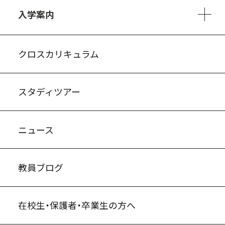
入学案内
入試案内・募集要項
中学説明会情報
高校説明会情報
バーチャル学校見学
よくある質問
クロスカリキュラム
スタディツアー
ニュース
教員ブログ
在校生・保護者・卒業生の方へ