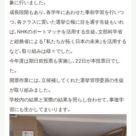
象に行いました。
スタディツアー
成長段階もあり、各学年にあわせた事前学習を行いつ
つ、各クラスに置いた選挙公報に目を通す生徒もいれ
ば、NHKのボートマッチを活用する生徒、文部科学省
ニュース
と総務省による「私たちが拓く日本の未来」を活用する
など、取り組みは様々でした。
教員ブログ
今年度は期日前投票も実施し、22日が本投票日でし
た。
開票作業には、立候補してくれた選挙管理委員の生徒
在校生・保護者・卒業生の方へ
が取り組みました。
学校内の結果と実際の結果を照らし合わせて、事後学
習にも生かしてまいります。