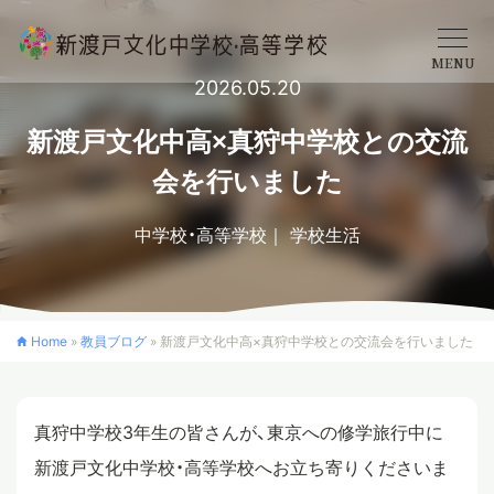
MENU
2026.05.20
学校概要
新渡戸文化中高×真狩中学校との交流
会を行いました
中学校
中学校・高等学校
学校生活
高等学校
Home
»
教員ブログ
»
新渡戸文化中高×真狩中学校との交流会を行いました
入学案内
真狩中学校3年生の皆さんが、東京への修学旅行中に
クロスカリキュラム
新渡戸文化中学校・高等学校へお立ち寄りくださいま