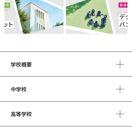
ous
学校概要
学校方針
教員紹介
施設、設備
制服
安心・安全のために
アクセスマップ
中学校
6ヵ年の学び
カリキュラム
1日の流れ
部活動・プロジェクト
キャリア・デザイン（進路）
高等学校
3ヵ年の学び
コースとカリキュラム
1日の流れ
部活動・プロジェクト
進路・キャリア
探究進学コース
美術コース
フードデザインコース