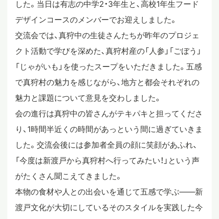
した。当日は有志の中学2・3年生と、高校1年生フード
スタディツアー
デザインコースのメンバーでお迎えしました。
交流会では、真狩中の生徒さんたちが昨年のプロジェ
クト活動で学びを深めた、真狩村産の「人参」「ごぼう」
ニュース
「じゃがいも」を使ったスープをいただきました。五感
で真狩村の魅力を感じながら、地方と都会それぞれの
教員ブログ
魅力と課題について意見を交わしました。
会の進行は真狩中の皆さんがテキパキと担ってくださ
り、1時間半近くの時間があっという間に過ぎていきま
在校生・保護者・卒業生の方へ
した。交流会後には参加者全員の顔に笑顔があふれ、
「今度は新渡戸から真狩村へ行ってみたい！」という声
がたくさん聞こえてきました。
本物の食材や人との出会いを通じて五感で学ぶ——新
渡戸文化が大切にしているそのスタイルを実践した今