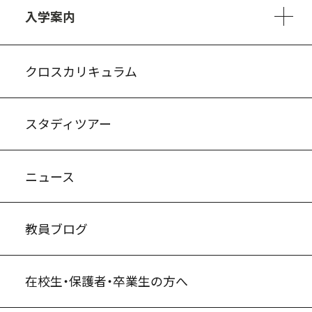
入学案内
入試案内・募集要項
中学説明会情報
高校説明会情報
バーチャル学校見学
よくある質問
クロスカリキュラム
スタディツアー
ニュース
教員ブログ
在校生・保護者・卒業生の方へ